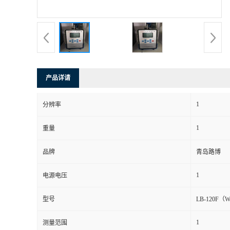
书
荣
誉
产品详请
联
1
分辨率
系
1
重量
方
品牌
青岛路博
式
1
电源电压
在
型号
LB-120F（
1
测量范围
线