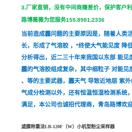
3.
厂家直销，没有中间商赚差价，保护客户
路博薇薇为您服务
155.8981.2336
当前造成霾问题的主要原因是，随着
人类
长，形成了
气溶胶
，*终使
大气能见度
降低
分析得出，近二三十年来我国以
东部
能见
霾的气溶胶组成复杂，其中
细粒子
对能见
、等的主要武器，霾
天气
导致
近地层
紫外
气成分检测以外，还有恒温恒湿检测系统
满足，本公司也诚招代理商，青岛路博欢
滤膜称重法LB-120F（W）小机型粉尘采样器