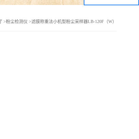
厅
>
粉尘检测仪
>
滤膜称重法小机型粉尘采样器LB-120F（W）