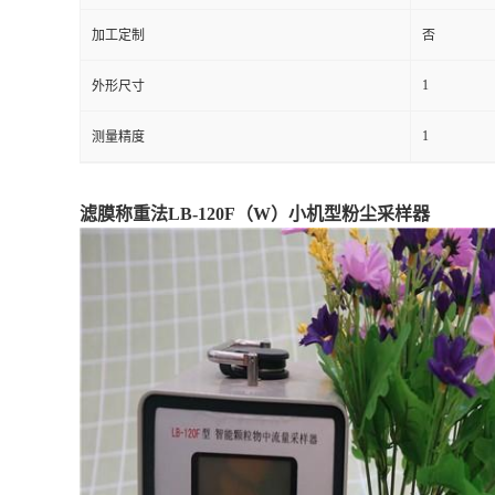
加工定制
否
留
1
外形尺寸
言
1
测量精度
滤膜称重法LB-120F（W）小机型粉尘采样器