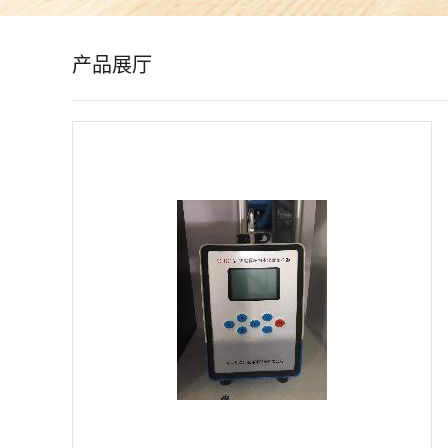
公
产品展厅
司
动
态
产
品
展
厅
证