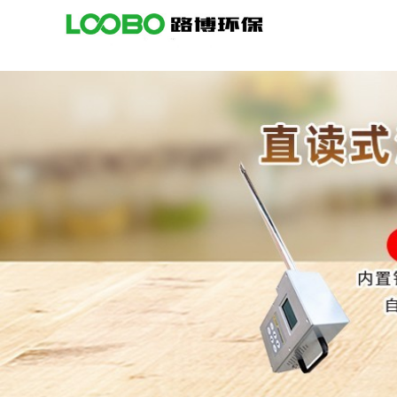
公
司
首
页
公
司
介
绍