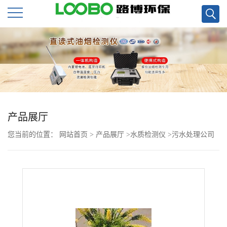
公
司
首
页
产品展厅
您当前的位置：
网站首页
>
产品展厅
>
水质检测仪
>
污水处理公司
公
多参数水质检测仪LB-CNPT型
司
介
绍