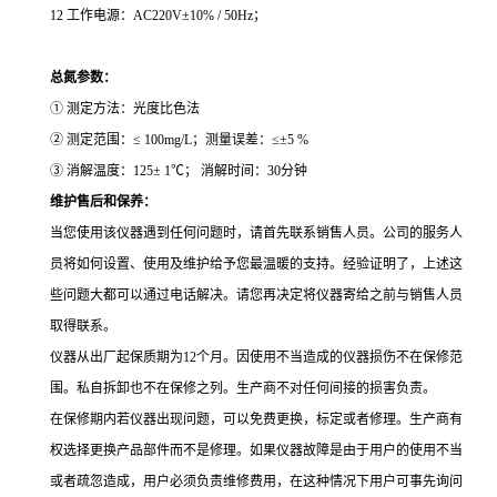
12 工作电源：AC220V±10% / 50Hz；
总氮参数：
① 测定方法：光度比色法
② 测定范围：≤ 100mg/L；测量误差：≤±5 %
③ 消解温度：125± 1℃； 消解时间：30分钟
维护售后和保养：
当您使用该仪器遇到任何问题时，请首先联系销售人员。公司的服务人
员将如何设置、使用及维护给予您最温暖的支持。经验证明了，上述这
些问题大都可以通过电话解决。请您再决定将仪器寄给之前与销售人员
取得联系。
仪器从出厂起保质期为12个月。因使用不当造成的仪器损伤不在保修范
围。私自拆卸也不在保修之列。生产商不对任何间接的损害负责。
在保修期内若仪器出现问题，可以免费更换，标定或者修理。生产商有
权选择更换产品部件而不是修理。如果仪器故障是由于用户的使用不当
或者疏忽造成，用户必须负责维修费用，在这种情况下用户可事先询问