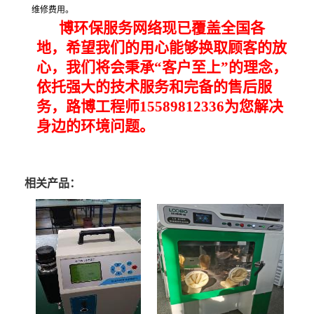
维修费用。
博环保服务网络现已覆盖全国各
地，希望我们的用心能够换取顾客的放
心，我们将会秉承
“
客户至上
”
的理念，
依托强大的技术服务和完备的售后服
务，路博工程师
15589812336
为您解决
身边的环境问题。
相关产品：