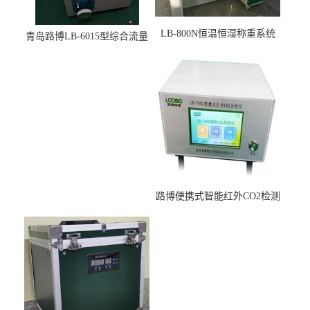
LB-800N恒温恒湿称重系统
青岛路博LB-6015型综合流量
适用于低浓度烟尘采样滤膜
压力校准仪现货
烘干后使用
路博便携式智能红外CO2检测
仪疾控公共场所LB-7402