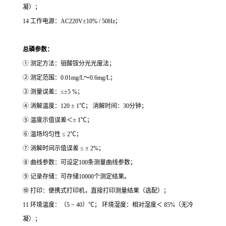
凝）；
14 工作电源：AC220V±10% / 50Hz；
总磷参数：
① 测定方法：钼酸铵分光光度法；
② 测定范围：0.01mg/L～0.6mg/L；
③ 测量误差：≤±5 %；
④ 消解温度：120 ± 1℃； 消解时间：30分钟；
⑤ 温度示值误差＜± 1℃；
⑥ 温场均匀性 ≤ 2℃；
⑦ 消解时间示值误差 ≤ ± 2%；
⑧ 曲线参数：可设定100条测量曲线参数；
⑨ 记录存储：可存储10000个测定结果。
⑩ 打印：便携式打印机，直接打印测量结果（选配）；
11 环境温度：（5 ~ 40）℃； 环境湿度：相对湿度＜ 85%（无冷
凝）；