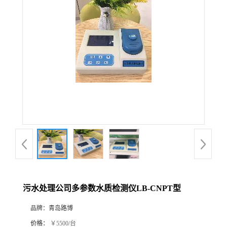
公
司
动
态
产
品
展
污水处理公司多参数水质检测仪LB-CNPT型
厅
品牌：
青岛路博
证
价格：
￥5500/台