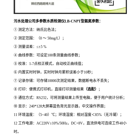
污水处理公司多参数水质检测仪LB-CNPT型
氨氮参数：
① 测定方法：纳氏比色法；
② 测定范围：（0 ～ 50mg/L）；
③ 测量误差：≤±5 %
④ 曲线参数：可设定100条测量曲线参数；
⑤ 校准：1-7点校正模式，自动校正曲线值；
⑥ 内置实时时钟，实时时钟月累积误差小于10秒；
⑦ 记录存储：可存储10000次测定结果，数据断电永不丢失；
⑧ 打印：便携式打印机，直接打印测量结果
（选配）
；
⑨ 通信方式：RS232，可将测量结果上传至电脑，便于用户统计分析；
⑩ 显示：240*128大屏幕蓝色背光显示器，中文操作界面；
11 环境温度：（5~40）℃；环境湿度：相对湿度＜85%（无冷凝）；
12 工作电源：AC220V±10%/50Hz，DC+8V，直流供电可连续工作48小
时。