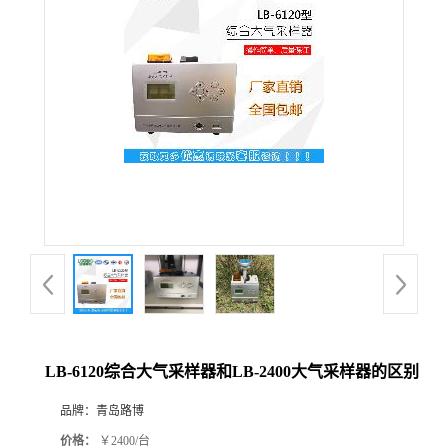
公
司
动
态
产
品
展
LB-6120综合大气采样器和LB-2400大气采样器的区别
厅
品牌：
青岛路博
证
价格：
￥2400/台