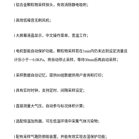
l 铝合金颗粒物采样探头，有效消除静电吸附；
l 高效低噪音无刷风机；
l 大屏幕液晶显示，中文操作菜单，宽温工作；
l 电机智能自动保护功能，颗粒物采样若在1min内仍未达到设定流量且
计压小于－6.0KPa，将自动停止采样，等待30min后再启动采样；
l 采样数据自动记忆，提供80组数据供用户查询和打印；
l 具有实时时钟，支持定时、间隔采样设定；
l 直接测量大气压，自动参与标况体积计算；
l 选配恒温加热器，可在低温环境中采集气体污染物；
l 配有采样气路防倒吸装置，并能有效实现去湿保护功能；