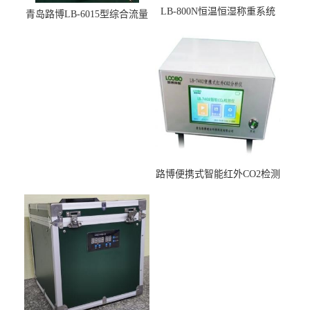
LB-800N恒温恒湿称重系统
青岛路博LB-6015型综合流量
适用于低浓度烟尘采样滤膜
压力校准仪现货
烘干后使用
路博便携式智能红外CO2检测
仪疾控公共场所LB-7402