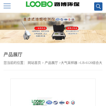
公
司
首
页
产品展厅
您当前的位置：
网站首页
>
产品展厅
>
大气采样器
>
LB-6120综合大
公
气采样器和LB-2400大气采样器的区别
司
介
绍