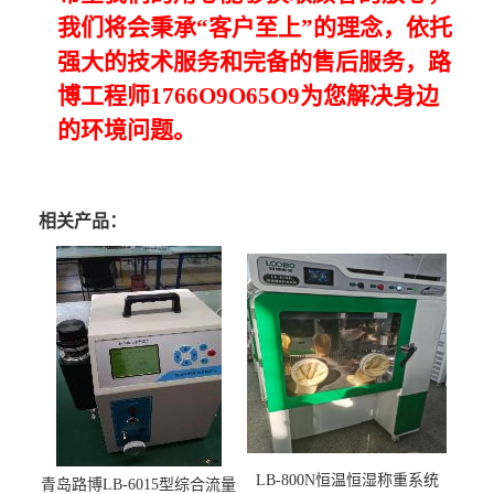
我们将会秉承
“
客户至上
”
的理念，依托
强大的技术服务和完备的售后服务，路
博工程师
1766O9O65O9
为您解决身边
的环境问题。
相关产品：
LB-800N恒温恒湿称重系统
青岛路博LB-6015型综合流量