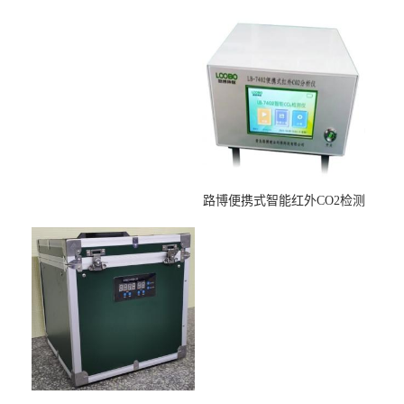
适用于低浓度烟尘采样滤膜
压力校准仪现货
烘干后使用
路博便携式智能红外CO2检测
仪疾控公共场所LB-7402