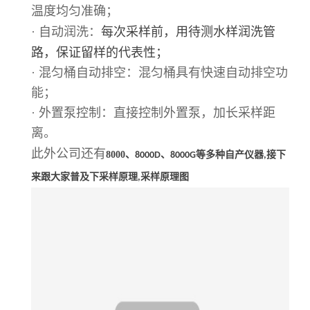
温度均匀准确；
·
自动润洗：
每次采样前，用待测水样润洗管
路，保证留样的代表性；
· 混匀桶自动排空：混匀桶具有快速自动排空功
能；
· 外置泵控制：直接控制外置泵，加长采样距
离。
此外公司还有
8000、
、
8000D
8000G等多种自产仪器,接下
采样原理图
来跟大家普及下采样原理,