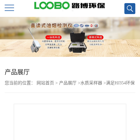
公
司
首
页
产品展厅
您当前的位置：
网站首页
>
产品展厅
>
水质采样器
>
满足HJ354环保
公
验收跟超标留样要求LB-8000K水质自动采样器
司
介
绍