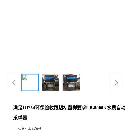
公
司
动
态
产
品
展
满足HJ354环保验收跟超标留样要求LB-8000K水质自动
厅
采样器
证
品牌：
青岛路博