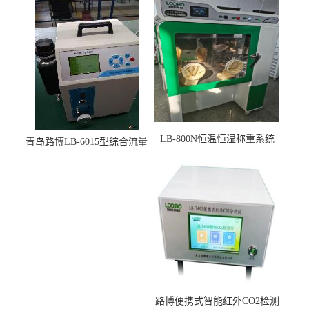
LB-800N恒温恒湿称重系统
青岛路博LB-6015型综合流量
适用于低浓度烟尘采样滤膜
压力校准仪现货
烘干后使用
路博便携式智能红外CO2检测