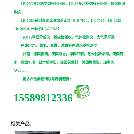
LB-70C
系列烟尘烟气分析仪，
LB-62
多功能烟气分析仪，恒温恒湿
系统
LB-702X
系列直读式油烟测试仪（
LB-7020
，
LB-7021
，
LB-7022
，
LB-7022D,
一体机
LB-7025A
）
4160-
II
甲醛分析仪，粉尘检测仪，气体检测仪，大气采样器
在线
COD
、氨氮、总磷、总氮等在线水质检测仪
代理：德国德图，英国凯恩，德国菲索，意大利斯尔顿，英国离
子，美国华瑞，日本新宇宙，美国英思科，美国梅思安，加拿大
BW
。。。
更多产品问题请联系路博薇薇：
15589812336
相关产品：