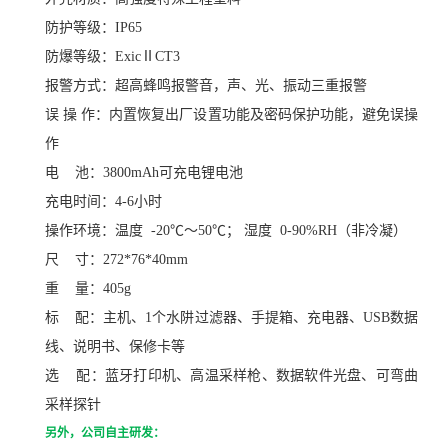
防护等级：
IP65
防爆等级：
ExicⅡCT3
报警方式：超高蜂鸣报警音，声、光、振动三重报警
误
操
作：内置恢复出厂设置功能及密码保护功能，避免误操
作
电
池：
3800mAh可充电锂电池
充电时间：
4-6小时
操作环境：温度
-20
℃～
50
℃
；
湿度
0-90%RH
（非冷凝）
尺
寸：
272*76*40mm
重
量：
405g
标
配：主机、
1
个水阱过滤器、手提箱、充电器、
USB
数据
线、说明书、保修卡等
选
配：蓝牙打印机、高温采样枪、数据软件光盘、可弯曲
采样探针
另外，公司自主研发：