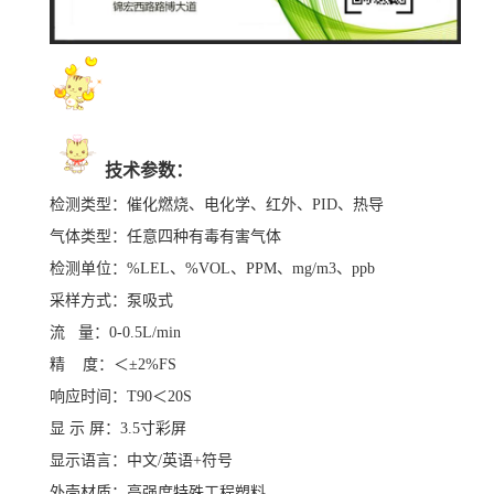
技术参数：
检测类型：催化燃烧、电化学、红外、
PID、热导
气体类型：
任意四种有毒有害气体
检测单位：
%LEL、%VOL、PPM、mg/m3、ppb
采样方式：泵吸式
流
量：
0-0.5L/min
精
度：＜
±2%FS
响应时间：
T90＜20S
显
示
屏：
3.5寸彩屏
显示语言：
中文
/英语+符号
外壳材质：
高强度特殊工程塑料