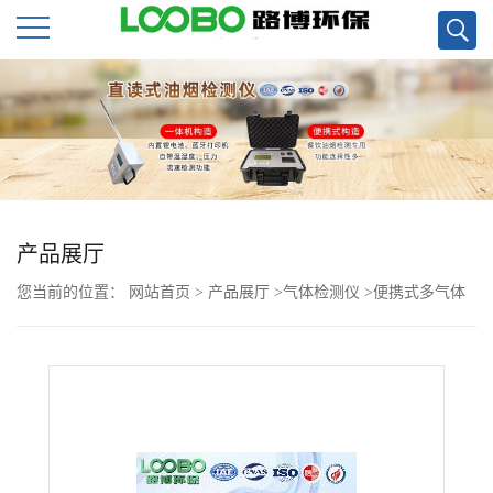
公
司
首
页
产品展厅
您当前的位置：
网站首页
>
产品展厅
>
气体检测仪
>
便携式多气体
公
检测仪LB-KY4X超大屏傻瓜机
司
介
绍