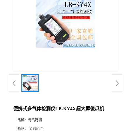
公
司
动
态
产
品
展
便携式多气体检测仪LB-KY4X超大屏傻瓜机
厅
品牌：
青岛路博
证
价格：
￥1500/台