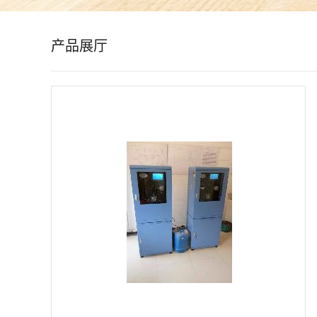
公
产品展厅
司
动
态
产
品
展
厅
证