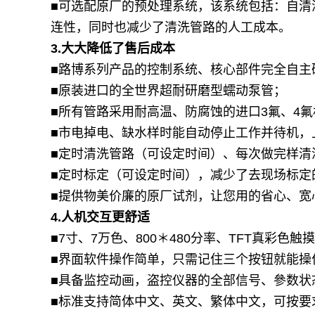
■可选配原厂的预处理系统，该系统包括：自清
连性，同时也减少了清洗管路的人工成本。
3.
大大降低了售后成本
■路博系列产品的控制系统、核心部件完全自主研
■原装进口的全世界超耐研磨型蠕动泵管；
■所有管路采用耐高温、防腐蚀的进口3氟、4氟
■市电掉电、缺水样时能自动停止工作并待机，
■定时清洗管路（可设定时间）、每次做完样清
■定时标定（可设定时间），减少了去现场标定
■提供物美价廉的原厂试剂，让您用的省心、宽
4.
人机交互更舒适
■7寸、7万色、800＊480分率、TFT真彩色触
■界面软件操作简单，只需记住三个按钮就能操
■具备监控动画，盗控仪器的全部信号、參数状
■标准支持简体中文、英文、繁体中文，可按要