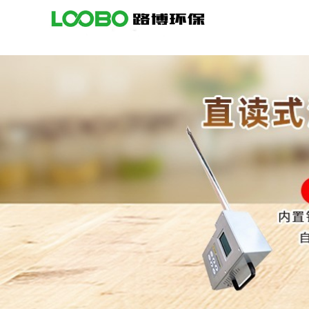
公
司
首
页
公
司
介
绍