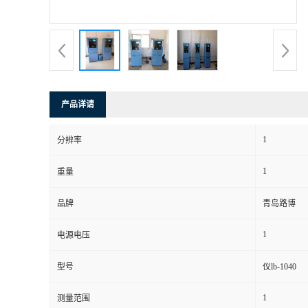
书
荣
誉
产品详请
联
1
分辨率
系
1
重量
方
品牌
青岛路博
式
1
电源电压
在
型号
仪lb-1040
1
测量范围
线