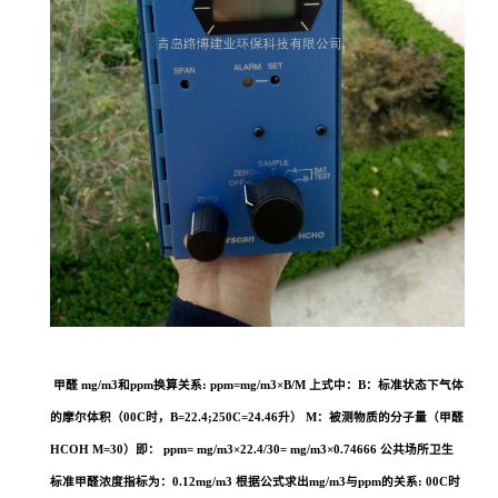
甲醛 mg/m3和ppm换算关系: ppm=mg/m3×B/M 上式中：B：标准状态下气体
的摩尔体积（00C时，B=22.4;250C=24.46升） M：被测物质的分子量（甲醛
HCOH M=30）即： ppm= mg/m3×22.4/30= mg/m3×0.74666 公共场所卫生
标准甲醛浓度指标为：0.12mg/m3 根据公式求出mg/m3与ppm的关系: 00C时