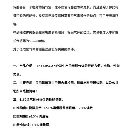
传感器有一个密封的储气室，这不仅使传感器寿命更长，而且消除了参比电
极污染的可能性，没有三电极传感器需要空气来操作的缺点，可用于厌氧环
境。
样品抽取传感器是高灵敏度的检测器，根据气体的类型，其灵敏度大于扩散
式传感器的50—200倍。
对于低浓度气体的测量这是极为关键的条件。
一、产品介绍：INTERSCAN公司生产的甲醛气体分析仪方便，准确，性能
优良。
二、主要应用：民用建筑室内甲醛含量检测、建筑材料甲醛检测、以及公共
场所甲醛检测等！
三、4160型气体分析仪的性能参数：
准确度

模拟指示:
±
2.0%满量程数字显示:
±
2.0%读数
重现性
 ±
0.5% 满量程
最小检线

1.0%满量程