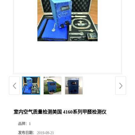
公
司
动
态
产
品
展
室内空气质量检测美国 4160系列甲醛检测仪
厅
品牌：
1
证
发布日期：
2019-09-21