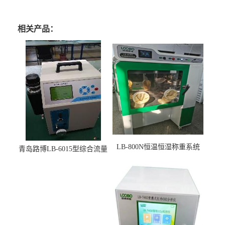
相关产品：
LB-800N恒温恒湿称重系统
青岛路博LB-6015型综合流量
适用于低浓度烟尘采样滤膜
压力校准仪现货
烘干后使用