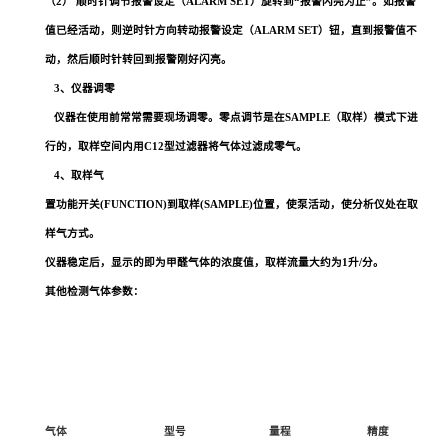
（2） 顺时针调节报警设定（ALARM
SET）旋转到
“
报警闪亮为止
”
。如报警
值已经活动，则逆时针方向转动报警设定（ALARM
SET）钮，直到报警值不
动，然后顺时针转回到报警刚好闪亮。
3、仪器调零
仪器在使用前常常需要现场调零。零点调节是在SAMPLE（取样）模式下进
行的，取样空间内用C12型过滤器将气体过滤成零气。
4、取样气
置功能开关(FUNCTION)到取样(SAMPLE)位置，使泵活动，使分析仪处在取
样气方式。
仪器稳定后，显示的即为甲醛气体的浓度值，取样流量大约为1升/分。
其他检测气体参数：
气体
型号
量程
精度