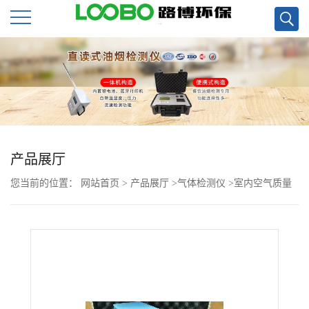
公
司
首
页
产品展厅
您当前的位置：
网站首页
>
产品展厅
>
气体检测仪
>
室内空气质量
公
检测美国 4160系列甲醛检测仪
司
介
绍