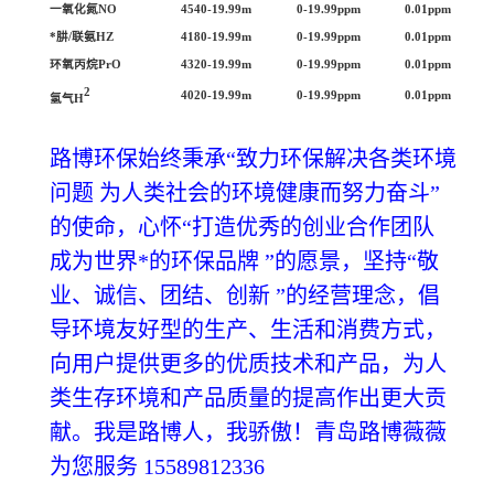
一氧化氮
NO
4540-19.99m
0-19.99ppm
0.01ppm
*
肼/联氨HZ
4180-19.99m
0-19.99ppm
0.01ppm
环氧丙烷
PrO
4320-19.99m
0-19.99ppm
0.01ppm
2
4020-19.99m
0-19.99ppm
0.01ppm
氢气
H
路博环保始终秉承“致力环保解决各类环境
问题 为人类社会的环境健康而努力奋斗”
的使命，心怀“打造优秀的创业合作团队
成为世界*的环保品牌 ”的愿景，坚持“敬
业、诚信、团结、创新 ”的经营理念，倡
导环境友好型的生产、生活和消费方式，
向用户提供更多的优质技术和产品，为人
类生存环境和产品质量的提高作出更大贡
献。我是路博人，我骄傲！青岛路博薇薇
为您服务 15589812336