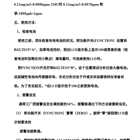
0.12mg/m3=0.0896ppm 250C时 0.12mg/m3=0.0978ppm 附
录:1000ppb=1ppm
五、使用方法：
1、检查电池
使用之前，须先检查充电电池的状况。把功能开关(FUNCTION）设置到
BAT,TEST
“
A
”
，如果电池完好，则在LCD显示板上显示100或更高的值（检
查电池时忽略任何小数点）满电量时，可连续使用12小时。
把FUNCTION开关拧到BAT.TEST
“
B
”
。这个位置测试分析仪放大器电池。
这组碱性电池向传感器供电，无论分析仪处于开或关状态都保持在准备状
态。为了安全起见，*在LCD显示低于100之前更换电池。
2、报警设定
通常工厂把报警设定在满刻度的50%，报警能通过下列方法被重新设定。
（1） 将功能开关（FUNCTION）置零（ZERO）。旋转
“
零
”
旋钮使LCD显
示到要求的
报警浓度数值。