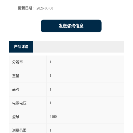
更新日期：
2026-08-08
书
荣
发送咨询信息
誉
产品详请
联
1
分辨率
系
1
重量
方
1
品牌
式
1
电源电压
在
4160
型号
线
1
测量范围