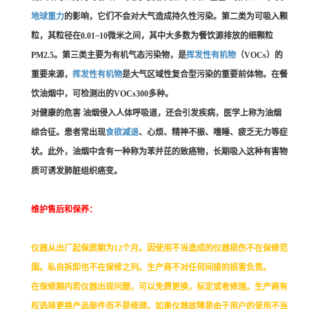
地球重力
的影响，它们不会对大气造成持久性污染。第二类为可吸入颗
粒，其粒径在0.01~10微米之间，其中大多数为餐饮源排放的细颗粒
PM2.5。第三类主要为有机气态污染物，是
挥发性有机物
（VOCs）的
重要来源，
挥发性有机物
是大气区域性复合型污染的重要前体物。在餐
饮油烟中，可检测出的VOCs300多种。
对健康的危害 油烟侵入人体呼吸道，还会引发疾病，医学上称为油烟
综合征。患者常出现
食欲减退
、心烦、精神不振、嗜睡、疲乏无力等症
状。此外，油烟中含有一种称为苯并芘的致癌物，长期吸入这种有害物
质可诱发肺脏组织癌变。
维护售后和保养：
仪
器从出厂起保质期为12个月。因使用不当造成的仪器损伤不在保修范
围。私自拆卸也不在保修之列。生产商不对任何间接的损害负责。
在保修
期内若仪器出现问题，可以免费更换，标定或者修理。生产商有
权选择更换产品部件而不是修理。如果仪器故障是由于用户的使用不当