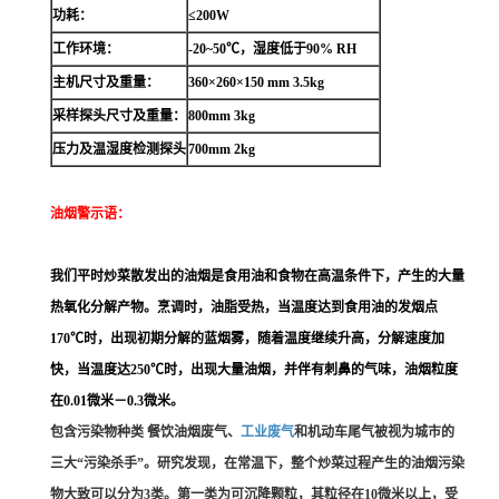
功耗：
≤200W
工作环境：
-20~50℃，湿度低于90% RH
主机尺寸及重量：
360×260×150 mm 3.5kg
采样探头尺寸及重量：
800mm 3kg
压力及温湿度检测探头
700mm 2kg
油烟警示语：
我们平时炒菜散发出的油烟是食用油和食物在高温条件下，产生的大量
热氧化分解产物。烹调时，油脂受热，当温度达到食用油的发烟点
170℃时，出现初期分解的蓝烟雾，随着温度继续升高，分解速度加
快，当温度达250℃时，出现大量油烟，并伴有刺鼻的气味，油烟粒度
在0.01微米－0.3微米。
包含污染物种类 餐饮油烟废气、
工业废气
和机动车尾气被视为城市的
三大“污染杀手”。研究发现，在常温下，整个炒菜过程产生的油烟污染
物大致可以分为3类。第一类为可沉降颗粒，其粒径在10微米以上，受