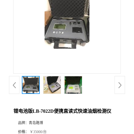
公
司
动
态
产
品
展
锂电池版LB-7022D便携直读式快速油烟检测仪
厅
品牌：
青岛路博
证
价格：
￥35000/台