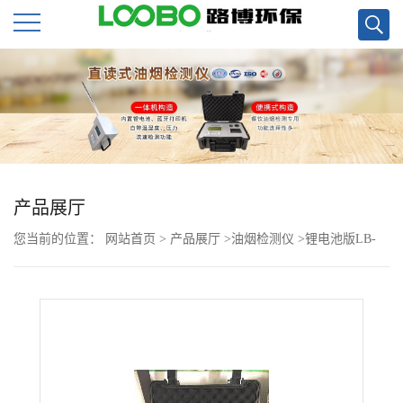
公
司
首
页
产品展厅
您当前的位置：
网站首页
>
产品展厅
>
油烟检测仪
>
锂电池版LB-
公
7022D便携直读式快速油烟检测仪
司
介
绍