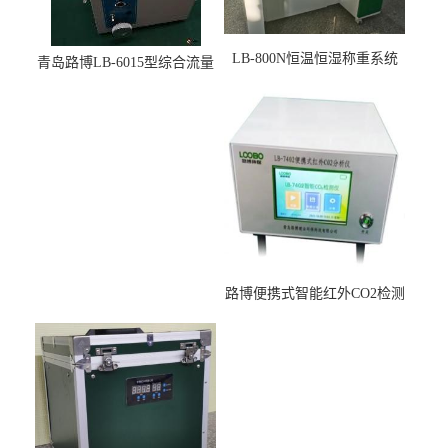
LB-800N恒温恒湿称重系统
青岛路博LB-6015型综合流量
适用于低浓度烟尘采样滤膜
压力校准仪现货
烘干后使用
路博便携式智能红外CO2检测
仪疾控公共场所LB-7402