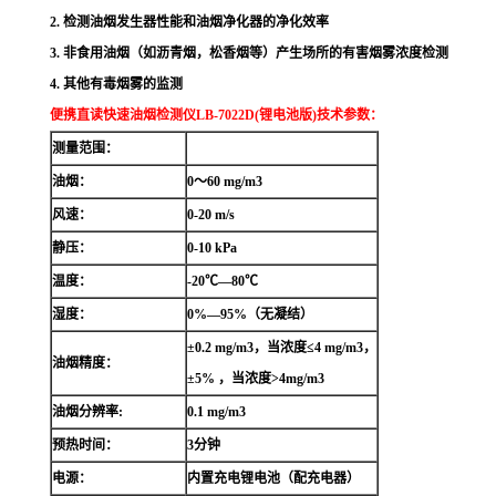
2. 检测油烟发生器性能和油烟净化器的净化效率
3. 非食用油烟（如沥青烟，松香烟等）产生场所的有害烟雾浓度检测
4. 其他有毒烟雾的监测
便携直读快速油烟检测仪LB-7022D
(锂电池版)
技术参数：
测量范围：
油烟：
0～60 mg/m3
风速：
0-20 m/s
静压：
0-10 kPa
温度：
-20℃—80℃
湿度：
0%—95%（无凝结）
±0.2 mg/m3，当浓度≤4 mg/m3，
油烟精度：
±5% ，当浓度>4mg/m3
油烟分辨率:
0.1 mg/m3
预热时间：
3分钟
电源：
内置充电锂电池（配充电器）