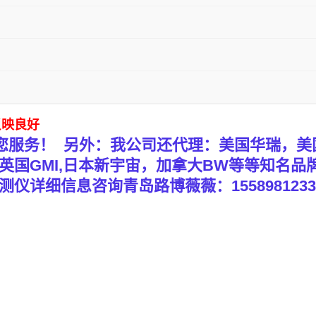
反映良好
您服务！
另外：我公司还代理：美国华瑞，美
英国
GMI,
日本新宇宙，加拿大
BW
等等知名品
测仪详细信息咨询青岛路博薇薇：
1558981233