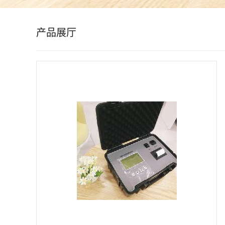
公
产品展厅
司
动
态
产
品
展
厅
证