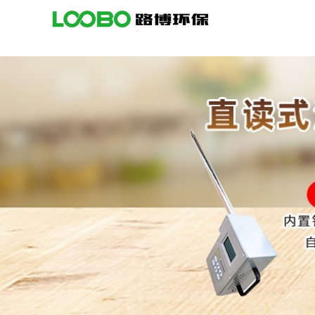
公
司
首
页
公
司
介
绍