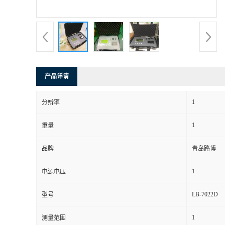
书
荣
誉
产品详请
联
1
分辨率
系
1
重量
方
品牌
青岛路博
式
1
电源电压
在
LB-7022D
型号
1
测量范围
线