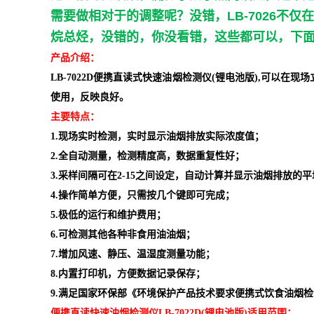
需要做相对于的调整呢？没错，
LB-7026
不仅在
烷总烃，没错的，你没看错，这些都可以，下
产品介绍
：
LB-7022D便携直读式快速油烟检测仪(锂电池版),
可以在现场
使用，反映良好。
主要特点：
1.现场实时检测，实时显示油烟排放实际浓度值
；
2.全自动测量，检测精度高，数据重复性好
；
3.采样间隔可在2-15之间设定，自动计算并显示油烟排放的
4.操作简单方便，只需按几个键即可完成
；
5.极低的运行和维护费用
；
6.可检测其他各种非食用油油烟
；
7.增加风速、静压、温湿度测量功能；
8.内置打印机，方便数据记录保存；
9
.满足国家环保部《环境保护产品技术要求便携式饮食油烟检测仪》
便携直读快速油烟检测仪LB-7022D
(锂电池版)
适用范围：