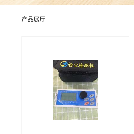
公
产品展厅
司
动
态
产
品
展
厅
证