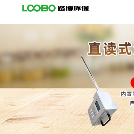
公
司
首
页
公
司
介
绍