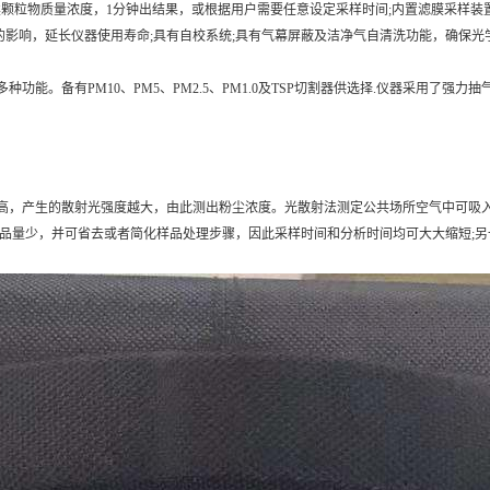
颗粒物质量浓度，1分钟出结果，或根据用户需要任意设定采样时间;内置滤膜采样装置
影响，延长仪器使用寿命;具有自校系统;具有气幕屏蔽及洁净气自清洗功能，确保光
备有PM10、PM5、PM2.5、PM1.0及TSP切割器供选择.仪器采用了强力
，产生的散射光强度越大，由此测出粉尘浓度。光散射法测定公共场所空气中可吸入
样品量少，并可省去或者简化样品处理步骤，因此采样时间和分析时间均可大大缩短;