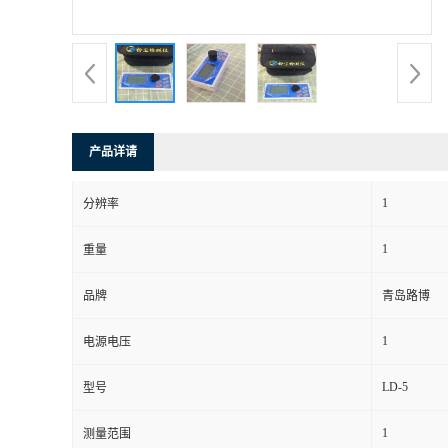
书
荣
誉
产品详请
联
1
分辨率
系
1
重量
方
品牌
青岛路博
式
1
电源电压
在
LD-5
型号
1
测量范围
线