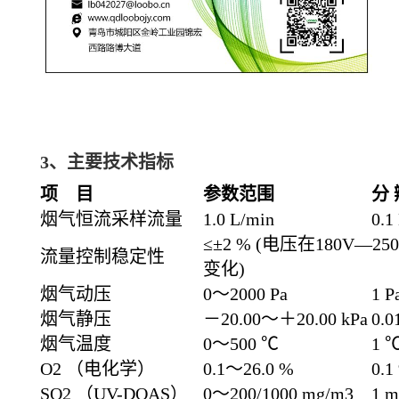
3、
主要技术指标
项
目
参数范围
分
烟气恒流采样流量
1.0 L/min
0.1
≤±2 % (电压在180V—2
流量控制稳定性
变化)
烟气动压
0～2000 Pa
1 P
烟气静压
－20.00～＋20.00 kPa
0.0
烟气温度
0～500 ℃
1 
O2 （电化学）
0.1～26.0 %
0.1
SO2 （UV-DOAS）
0～200/1000 mg/m3
1 