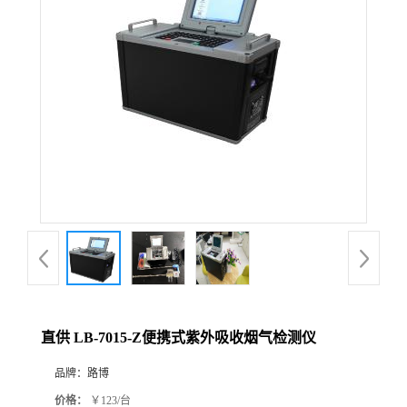
公
司
动
态
产
品
展
直供 LB-7015-Z便携式紫外吸收烟气检测仪
厅
品牌：
路博
证
价格：
￥123/台