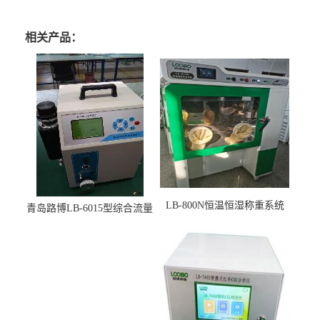
相关产品：
LB-800N恒温恒湿称重系统
青岛路博LB-6015型综合流量
适用于低浓度烟尘采样滤膜
压力校准仪现货
烘干后使用