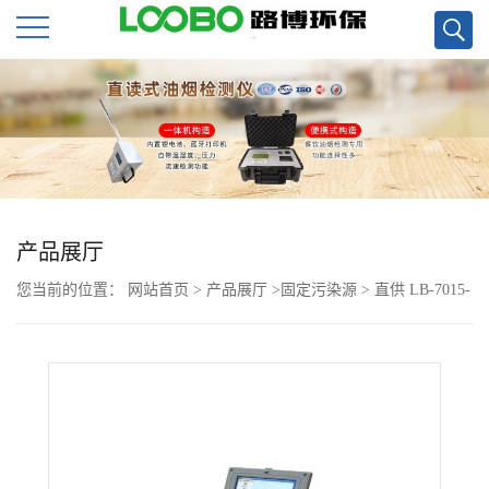
公
司
首
页
产品展厅
您当前的位置：
网站首页
>
产品展厅
>
固定污染源
>
直供 LB-7015-
公
Z便携式紫外吸收烟气检测仪
司
介
绍