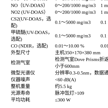
NO（UV-DOAS）
0～200/1000 mg/m3
1 
NO2 (UV-DOAS）
0～200/1000 mg/m3
1 
CS2(UV-DOAS，选
0.1～5000 mg/m3
0.1
配)
甲硫醚(UV-DOAS，
0.1～5000 mg/m3
0.1
选配)
CO (NDIR，选配)
0.01～10.00 %
0.0
外型尺寸
主机350×170×380 mm
检测气室Dove Pris
检测气室
小于600mm
微型光谱仪
分辨率0.3-0.5nm，数据
仪器噪声
<60 dB(A)
整机重量
约5.5 kg
光源寿命
脉冲氙灯>109
平均功耗
≤300 W