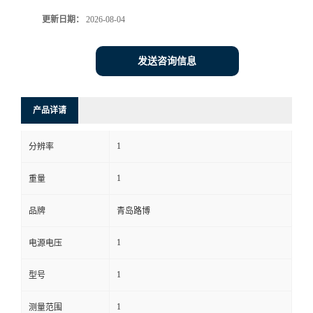
更新日期：
2026-08-04
书
荣
发送咨询信息
誉
产品详请
联
1
分辨率
系
1
重量
方
品牌
青岛路博
式
1
电源电压
在
1
型号
线
1
测量范围