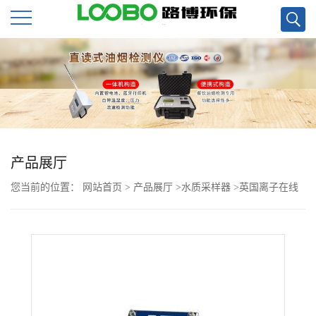
公
司
首
页
产品展厅
您当前的位置：
网站首页
>
产品展厅
>
水质采样器
>
英国离子在线
公
有机气体监测仪-TVOC
司
介
绍