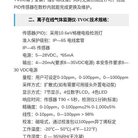
PID传感器在数秒内就能完成更换及维护。
二、离子在线气体监测仪-TVOC技术规格：
传感器(PID)：采用10.6eV格栅电极检测灯
准入保护级别：IP—65 电线套管
IP—45 传感器
电源：5—28VDC，*65mA
输出：4—20mA(要求8—35VDC电源) 本安条件要求8—
30 VDC电源
量程：用户可设定0-10ppm，0-100ppm，0—1000ppm
采样方式：扩散式(如有需要可用接头外置电动泵)
显示方式：7节显示，4位数字LCD，4色LED
响应时间：传感器 T90 < 5秒，检测仪1分钟(标准)
精确度：0-10ppm，0-100ppm≤2% 0-1,000≤5%
线性：0-10ppm，0—100ppm > 98%
校准：磁吸式，通过校准包以100ppm异丁烯标定
工作温度：-20℃— 50℃(-4℉—122℉)
工作湿度：0 — 95%RH(无冷凝)