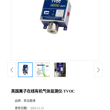
公
司
动
态
产
品
展
英国离子在线有机气体监测仪-TVOC
厅
品牌：
青岛路博
证
发布日期：
2019-11-21