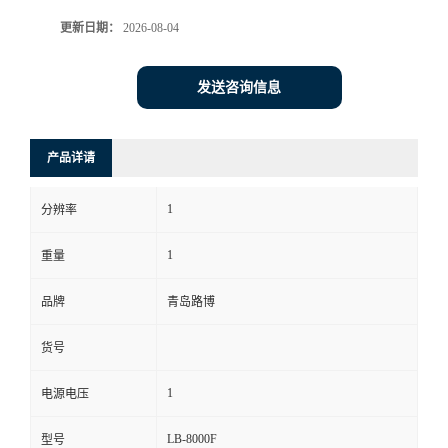
更新日期：
2026-08-04
书
荣
发送咨询信息
誉
产品详请
联
1
分辨率
系
1
重量
方
品牌
青岛路博
式
货号
在
1
电源电压
线
LB-8000F
型号