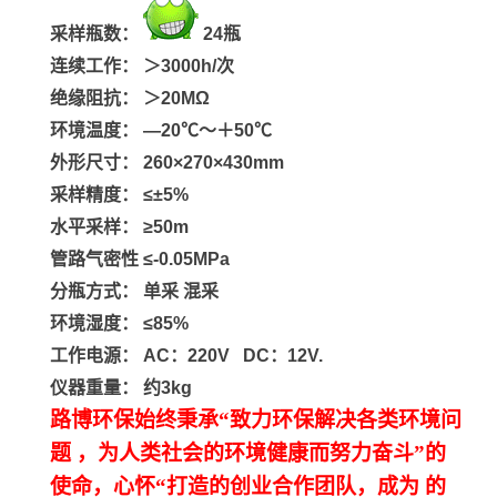
采样瓶数：
24瓶
连续工作：
＞3000h/次
绝缘阻抗：
＞20MΩ
环境温度：
—20℃～＋50℃
外形尺寸：
260×270×430mm
采样精度：
≤±5%
水平采样：
≥50m
管路气密性
≤-0.05MPa
分瓶方式：
单采 混采
环境湿度：
≤85%
工作电源：
AC：220V DC：12V.
仪器重量：
约3kg
路博环保始终秉承“致力环保解决各类环境问
题
，为人类社会的环境健康而努力奋斗”的
使命，心怀“打造的创业合作团队，成为 的