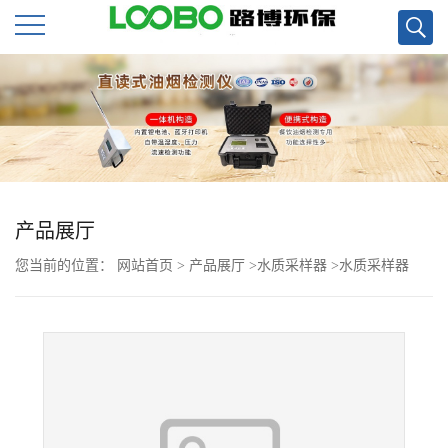
公
司
首
页
产品展厅
您当前的位置：
网站首页
>
产品展厅
>
水质采样器
>
水质采样器
公
司
介
绍