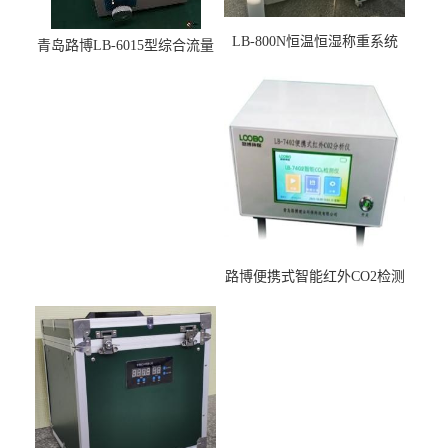
LB-800N恒温恒湿称重系统
青岛路博LB-6015型综合流量
适用于低浓度烟尘采样滤膜
压力校准仪现货
烘干后使用
路博便携式智能红外CO2检测
仪疾控公共场所LB-7402