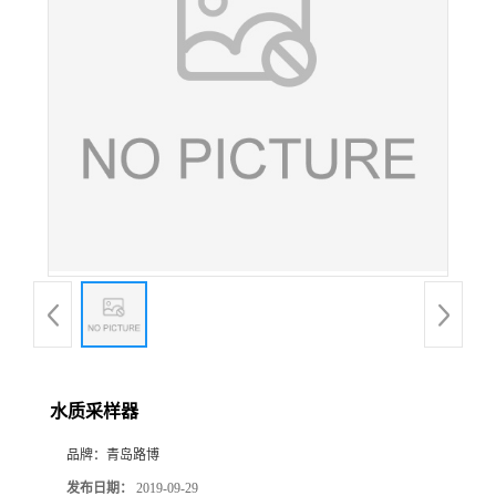
公
司
动
态
产
品
展
水质采样器
厅
品牌：
青岛路博
证
发布日期：
2019-09-29