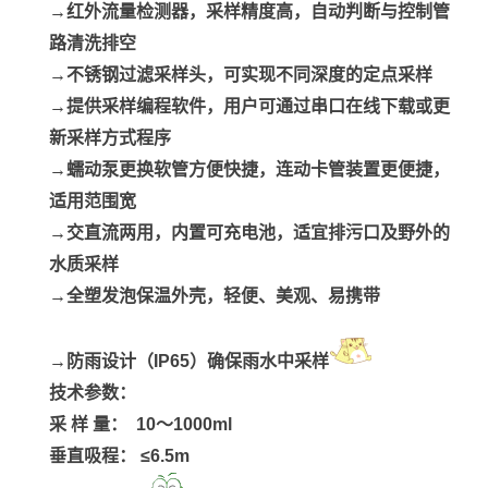
→红外流量检测器，采样精度高，自动判断与控制管
路清洗排空
→不锈钢过滤采样头，可实现不同深度的定点采样
→提供采样编程软件，用户可通过串口在线下载或更
新采样方式程序
→蠕动泵更换软管方便快捷，连动卡管装置更便捷，
适用范围宽
→交直流两用，内置可充电池，适宜排污口及野外的
水质采样
→全塑发泡保温外壳，轻便、美观、易携带
→防雨设计（IP65）确保雨水中采样
技术参数：
采
样 量： 10～1000ml
垂直吸程：
≤6.5m