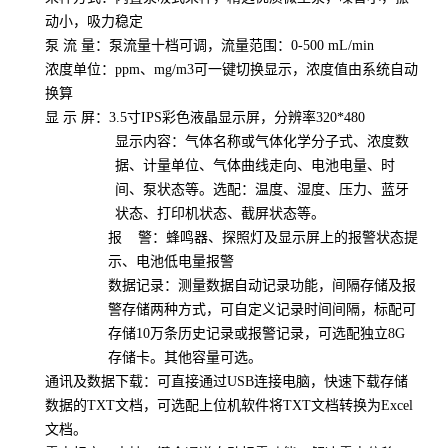
动小，吸力稳定
泵
流
量：
泵流量十档可调，流量范围：
0-500 mL/min
浓度单位：
ppm
、
mg/m3
可一键切换显示，浓度值由系统自动
换算
显
示
屏：
3.5
寸
IPS
彩色液晶显示屏，分辨率
320*480
显示内容：气体名称或气体化学分子式、浓度数
据、计量单位、气体曲线走向、电池电量、时
间、泵状态等。选配：温度、湿度、压力、蓝牙
状态、打印机状态、截屏状态等。
报
警：蜂鸣器、探照灯及显示屏上的报警状态提
示、电池低电量报警
数据记录：测量数据自动记录功能，间隔存储及报
警存储两种方式，可自定义记录时间间隔，标配可
存储
10
万条历史记录或报警记录，可选配独立
8G
存储卡。其他容量可选。
通讯及数据下载：可直接通过
USB
连接电脑，快速下载存储
数据的
TXT
文档，可选配上位机软件将
TXT
文档转换为
Excel
文档。