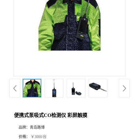
公
司
动
态
产
品
展
便携式泵吸式CO检测仪 彩屏触摸
厅
品牌：
青岛路博
证
价格：
￥3000/台