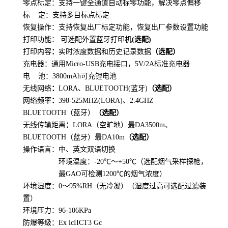
零点标定：
支持一键全通道自动标零功能
，解决零点偏移
标
定：支持多目标点标定
恢复操作：支持恢复出厂标定功能，恢复出厂参数设置功能
打印功能：
可选配外置蓝牙打印机
(
选配
)
打印内容
：
实时浓度数据和历史记录数据
（选配）
充电器：通用
Micro-USB
充电接口，
5V/2A
标准充电器
电
池：
3800mAh
可充锂电池
无线网络
：
L
OR
A
、
B
LUETOOTH(
蓝牙
)
（选配）
网络频率
：
398-525MHZ(LORA)
、
2.4GHZ
B
LUETOOTH
（蓝牙）
（选配）
无线传输距离
：
LORA
（空旷地）最DA
3500m
、
B
LUETOOTH
（蓝牙）
最DA
10m
（选配）
操作语言：
中、英文双语切换
环境温度：
-20
℃～
+50
℃（选配烟气采样探枪，
最GAO可检测
1200
℃的烟气浓度
）
环境湿度：
0
～
95%RH
（无冷凝）（湿度过高可选配过滤装
置）
环境压力：
96-106KPa
防爆等级：
Ex icIICT3 Gc