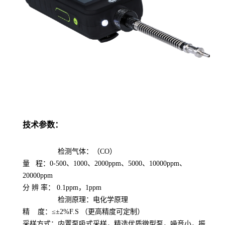
技术参数：
检测气体：
（
CO
）
量
程：
0-500
、
1000
、
2000ppm
、
5000
、
10000ppm
、
20000ppm
分
辨
率：
0.1ppm
，
1ppm
检测原理：
电化学原理
精
度：
≤±
2
%F.S
（更高精度可定制）
采样方式：内置泵吸式采样，精选优质微型泵，噪音小，振