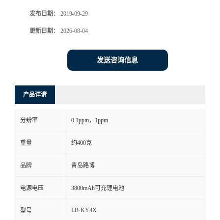
发布日期：
2019-09-29
书
更新日期：
2026-08-04
荣
发送咨询信息
誉
联
产品详请
系
分辨率
0.1ppm，1ppm
方
重量
约400克
式
品牌
青岛路博
电源电压
3800mAh可充锂电池
在
LB-KY4X
型号
线