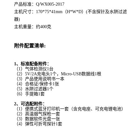
产品标准：
Q/WX005-2017
主机尺寸：
170*75*41mm
（
H*W*D
）
(
不含探针及水阱过滤
器
)
主机重量：约
400
克
附件配置清单
:
1
、标准配备附件：
（
1
）气体检测仪
1
台
（
2
）
5V/2A
充电头
1
个，
Micro-USB
数据线
1
根
（
3
）产品使用说明书一本
（
4
）合格证
/
保修卡
1
张
（
5
）水阱过滤器
1
个
（
6
）手提箱
1
套
2
、可选配附件：
（
1
）便携式蓝牙打印机一套（含充电座、可充电锂电池）
（
2
）高温烟气探枪一套
（
3
）数据软件光盘一张
（
4
）弹性可折弯探针
1
套