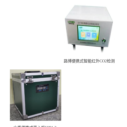
适用于低浓度烟尘采样滤膜
压力校准仪现货
烘干后使用
路博便携式智能红外CO2检测
仪疾控公共场所LB-7402