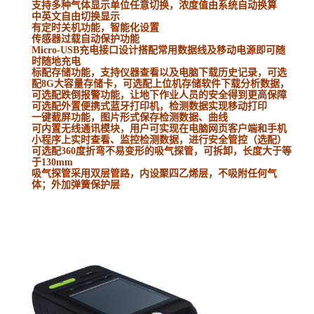
支持多种气体显示单位任意切换，浓度值由系统自动换算
中英文自由切换显示
有定时关机功能，智能化设置
传感器过载自动保护功能
Micro-USB
充电接口设计搭配常用数据线及移动电源即可随
时随地充电
标配存储功能，支持仪器查看以及电脑下载历史记录，可选
配
8G
大容量存储卡，可选配上位机存储软件下载分析数据，
可选配跌倒报警功能，让地下作业人员的安全得到更高保障
可选配外置便携式蓝牙打印机，检测数据实现移动打印
一键截屏功能，图片形式保存检测数据、曲线
可内置无线通讯模块，用户可实现在电脑网页客户端和手机
小程序上实时查看、监控检测数据，进行安全管控（选配）
可选配
360
度折弯不易变形的吸气探管，可拆卸，长度大于等
于
130mm
吸气探管采用双层管路，内设聚四乙烯层，不吸附任何气
体；外加弹簧保护层