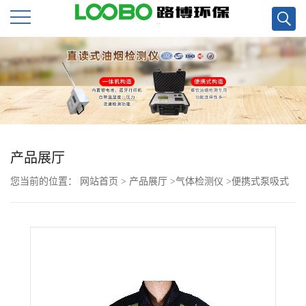
公
司
首
页
产品展厅
您当前的位置：
网站首页
>
产品展厅
>
气体检测仪
>
便携式泵吸式
公
CO检测仪 彩屏触摸
司
介
绍