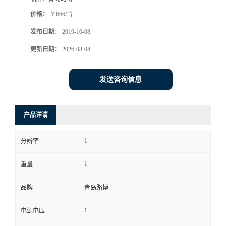
价格：
￥666/台
书
发布日期：
2019-10-08
荣
更新日期：
2026-08-04
誉
发送咨询信息
联
产品详请
系
1
分辨率
方
1
重量
式
品牌
青岛路博
在
1
电源电压
线