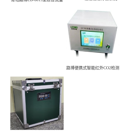
适用于低浓度烟尘采样滤膜
压力校准仪现货
烘干后使用
路博便携式智能红外CO2检测
仪疾控公共场所LB-7402