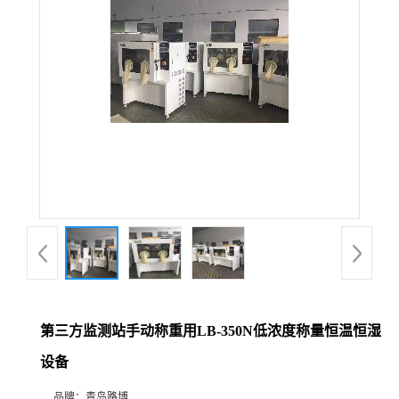
公
司
动
态
产
品
展
第三方监测站手动称重用LB-350N低浓度称量恒温恒湿
厅
设备
证
品牌：
青岛路博