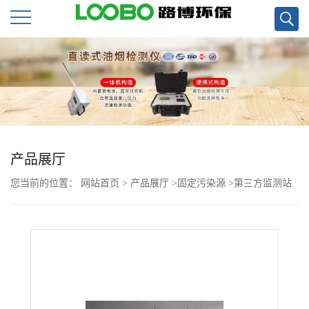
公
司
首
页
产品展厅
您当前的位置：
网站首页
>
产品展厅
>
固定污染源
>
第三方监测站
公
手动称重用LB-350N低浓度称量恒温恒湿设备
司
介
绍