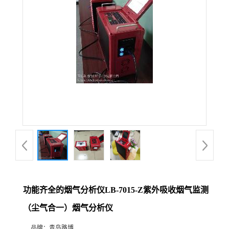
公
司
动
态
产
品
展
功能齐全的烟气分析仪LB-7015-Z紫外吸收烟气监测
厅
（尘气合一）烟气分析仪
证
品牌：
青岛路博