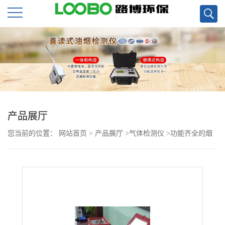
公
司
首
页
产品展厅
您当前的位置：
网站首页
>
产品展厅
>
气体检测仪
>
功能齐全的烟
公
气分析仪LB-7015-Z紫外吸收烟气监测（尘气合一）烟气分析仪
司
介
绍