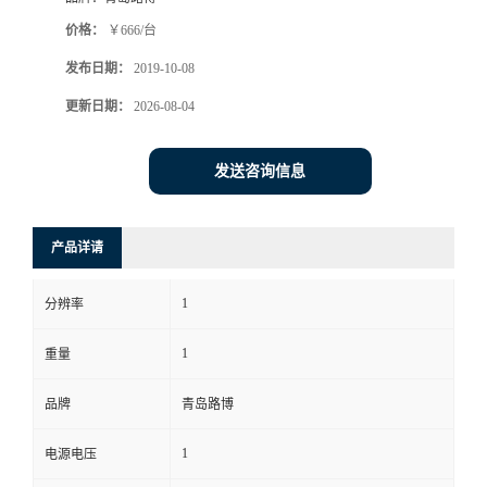
价格：
￥666/台
书
发布日期：
2019-10-08
荣
更新日期：
2026-08-04
誉
发送咨询信息
联
产品详请
系
1
分辨率
方
1
重量
式
品牌
青岛路博
在
1
电源电压
线