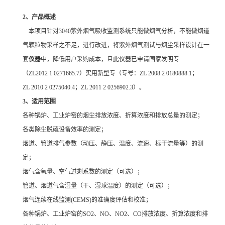
2
、产品概述
本项目针对3040紫外烟气吸收监测系统只能做烟气分析，不能做烟道
气颗粒物采样之不足，进行改进，将紫外烟气测试与烟尘采样设计在一
套
仪器
中，降低用户采购成本，且此仪器已申请国家发明专
（ZL2012 1 0271665.7）实用新型专（专号：ZL 2008 2 0180888.1；
ZL 2010 2 0275040.4；ZL 2011 2 0256902.3）。
3
、适用范围
各种锅炉、工业炉窑的烟尘排放浓度、折算浓度和排放总量的测定；
各类除尘脱硫设备效率的测定；
烟道、管道排气参数（动压、静压、温度、流速、标干流量等）的测
定；
烟气含氧量、空气过剩系数的测定（可选）；
管道、烟道气含湿量（干、湿球温度）的测定（可选）；
烟气连续在线监测(CEMS)的准确度评估和校准；
各种锅炉、工业炉窑的SO2、NO、NO2、CO排放浓度、折算浓度和排