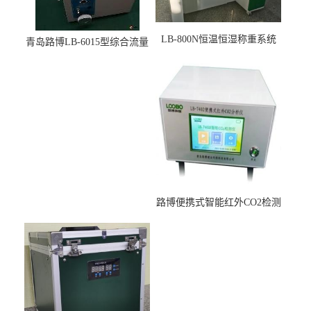
LB-800N恒温恒湿称重系统
青岛路博LB-6015型综合流量
适用于低浓度烟尘采样滤膜
压力校准仪现货
烘干后使用
路博便携式智能红外CO2检测
仪疾控公共场所LB-7402