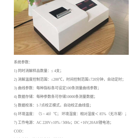
系统参数：
1)
同时消解样品数量：
≤ 4
支；
2)
消解温度控制范围：
≤200
℃
，时间控制范围
≤720
分钟，自动定时；
3)
曲线参数：每种指标各可设定
100
条测量曲线参数；
4)
数据存储：每种参数各可存储
10000
条测量数据；
5)
数据校准：
1-7
点校正模式，自动校正曲线值；
6)
环境温度：（
5 ~ 40
）
℃
；
环境湿度：相对湿度＜
85%
（无冷凝）；
7)
工作电源：
AC 220V±10% / 50Hz
；
DC +16V,20AH
锂电池；
COD
：