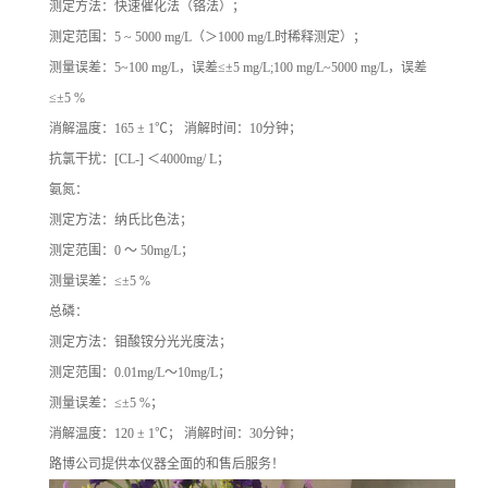
测定方法：快速催化法（铬法）；
测定范围：
5 ~ 5000 mg/L
（＞
1000 mg/L
时稀释测定）；
测量误差：
5~100 mg/L
，误差
≤±5 mg/L;100 mg/L~5000 mg/L
，误差
≤±5 %
消解温度：
165 ± 1
℃
；
消解时间：
10
分钟；
抗氯干扰：
[CL-]
＜
4000mg/ L
；
氨氮：
测定方法：纳氏比色法；
测定范围：
0
～
50mg/L
；
测量误差：
≤±5 %
总磷：
测定方法：钼酸铵分光光度法；
测定范围：
0.01mg/L
～
10mg/L
；
测量误差：
≤±5 %
；
消解温度：
120 ± 1
℃
；
消解时间：
30
分钟；
路博公司提供本仪器全面的和售后服务！