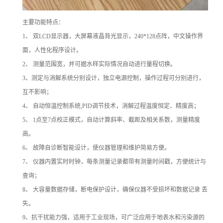
主要功能特点：
1
、
双
LCD
显示器，大屏幕液晶背光显示，
240*128
点阵，中文操作界
面，人性化程序设计。
2
、
测量范围宽，并可据水样实际情况自动进行量程切换。
3
、测定与消解系统分别设计，独立电源控制，操作过程可分别进行，
互不影响；
4
、
自动恒温控制系统
,PID
调节技术，消解过程温度恒定、精度高；
5
、
1
点至
7
点校正模式，自动计算斜率、截距及相关系数，测量精度
高。
6
、
故障自诊断智能设计，使仪器管理和维护简易方便。
7
、
仪器内置实时时钟，每条测量记录都带有测量时间戳，方便统计与
查询；
8
、
大容量数据存储，断电保护设计，确保仪器不受损坏和数据记录 丢
失。
9
、抗干扰能力强，适用于工业现场，可广泛应用于地表水和污染源的