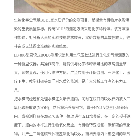
生物化学需氧量BOD5是水质评价的必测项目，是衡量有机物对水质污
染的重要质量指标。传统BOD5的测定方法采用化学稀释法。该方法操
作繁琐，对分析人员的实验技能要求较高，实验数据的离散性较大，往
往造成无法得出准确的实验结果。
LB-805
型直读式BOD5测定仪是利用空气压差法进行生化需氧量测定的
一种新型仪器，其操作简单，能提供与化学稀释法可比的准确测量结
果，读数直观，使用和维护方便。广泛应用于环保监测、石油化工、医
疗卫生、教学科研等部门对水质的监测，是广大分析工作者的有力工
具。
把水样或经过预处理水样注入培养瓶内，同时在瓶口的吸收杯内放入二
氧化碳吸收剂(NaOH)，然后将培养瓶密封，置于HY-1A型生化培养箱
内，当被测样品在20±1℃条件下恒温进行五日培养后，在一定的搅拌速
度下，瓶内的水样进行生物氧化反应。有机物转变成氮、碳和硫的氧化
物，并产生二氧化碳气体被氢氧化钠吸收，而培养瓶内上部空间的氧气