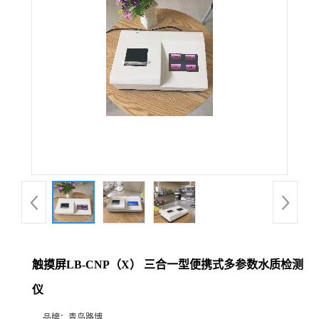
公
司
动
态
产
品
展
触摸屏LB-CNP（X） 三合一型便携式多参数水质检测
厅
仪
证
品牌：
青岛路博