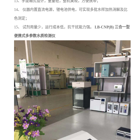
13
、手提箱式设计，重量轻，整机美观，方便携带；
14
、
仪器内置直流电源，锂电池供电，可实现多批水样加热消解及比
色测定；
15
、
试剂用量少，运行成本低，抗干扰能力强。
LB-CNP(B)
三合一型
便携式多参数水质检测仪