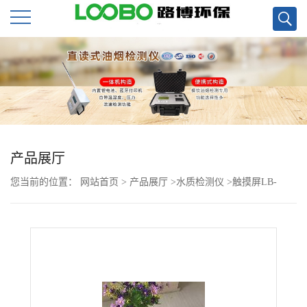
公
司
首
页
产品展厅
您当前的位置：
网站首页
>
产品展厅
>
水质检测仪
>
触摸屏LB-
公
CNP（X） 三合一型便携式多参数水质检测仪
司
介
绍