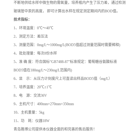
不断地供给水样中微生物的需氧量，培养瓶内产生了压力差，通过检测
玻璃管中汞的高度， 即可计算出水样在规定测定期间内的BOD值。
技术指标：
1
、环境温度：0℃～40℃
2
、测定方法：差压法
3
、测量范围：0mg/L～1000mg/L(BOD5值超过测量范围时需要稀释)
4
、批处理量：每次8份水样
5
、准 确 度：符合国标“GB7488-87”标准规定：葡萄糖谷氨酸标液
BOD5值在180mg/L～230mg/L范围内)
6
、显 示：从压力计刻度尺上可直读出样品BOD5值（mg/L）
7
、培养温度：20℃±1℃
8
、电 源：交流36V
9
、主机尺寸：400mm×270mm×350mm
10
、主机重量：5kg
11
、功 耗：仪器18W
青岛路博公司提供本仪器全面的和完善的售后服务！