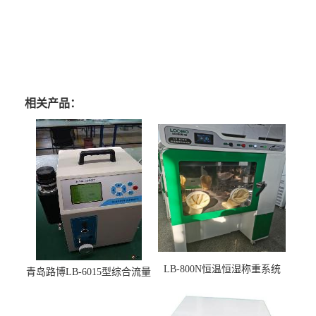
相关产品：
LB-800N恒温恒湿称重系统
青岛路博LB-6015型综合流量
适用于低浓度烟尘采样滤膜
压力校准仪现货
烘干后使用