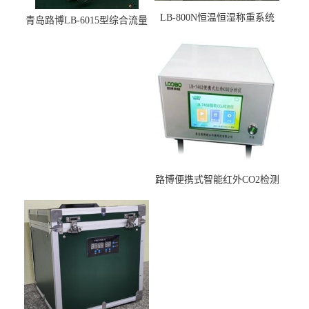
LB-800N恒温恒湿称重系统
青岛路博LB-6015型综合流量
适用于低浓度烟尘采样滤膜
压力校准仪现货
烘干后使用
路博便携式智能红外CO2检测
仪疾控公共场所LB-7402