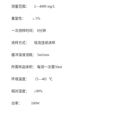
测量范围： 2—4000 mg/L
重复性： ≤ 5%
一次测样时间： 8分钟
进样方式： 恒流连续进样
缓冲溶液消耗： 5ml/min
所需样品体积： 每测一次需50ml
环境温度： （5—40）℃
相对湿度： ≤90%
功率： 100W