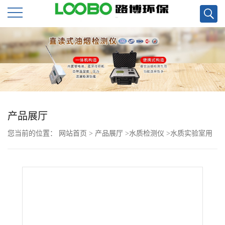
公
司
首
页
产品展厅
您当前的位置：
网站首页
>
产品展厅
>
水质检测仪
>
水质实验室用
公
BOD快速测定仪 8分钟测结果
司
介
绍