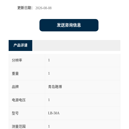
更新日期：
2026-08-08
书
荣
发送咨询信息
誉
产品详请
联
1
分辨率
系
1
重量
方
品牌
青岛路博
式
1
电源电压
在
LB-50A
型号
线
1
测量范围