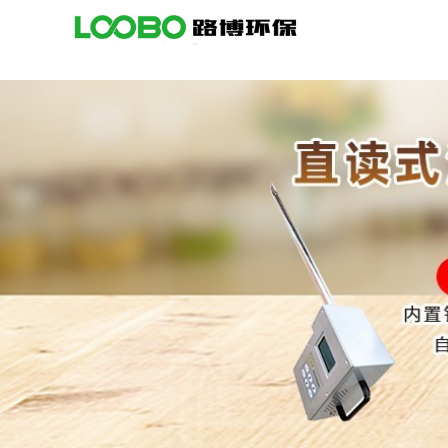
公
司
首
页
公
司
介
绍