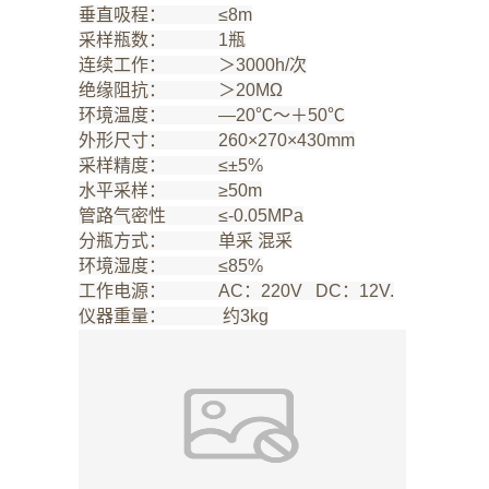
垂直吸程： ≤8m
采样瓶数： 1瓶
连续工作： ＞3000h/次
绝缘阻抗： ＞20MΩ
环境温度： —20℃～＋50℃
外形尺寸： 260×270×430mm
采样精度： ≤±5%
水平采样： ≥50m
管路气密性 ≤-0.05MPa
分瓶方式： 单采 混采
环境湿度： ≤85%
工作电源： AC：220V DC：12V.
仪器重量： 约3kg