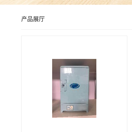
公
产品展厅
司
动
态
产
品
展
厅
证