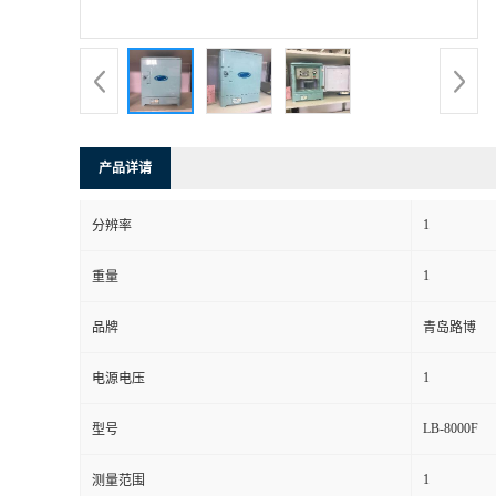
书
荣
誉
产品详请
联
1
分辨率
系
1
重量
方
品牌
青岛路博
式
1
电源电压
在
LB-8000F
型号
1
测量范围
线