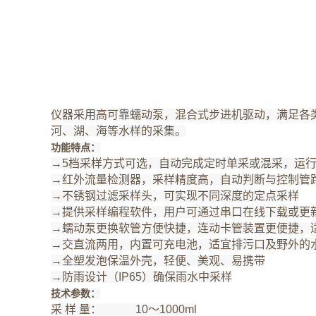
仪器采用高可靠蠕动泵，混合式步进机驱动，满足各
河、湖、海等水样的采集。
功能特点：
→5档采样方式可选，自动完成定时单采或混采，运
→红外流量检测器，采样精度高，自动判断与控制管
→不锈钢过滤采样头，可实现不同深度的定点采样
→提供采样编程软件，用户可通过串口在线下载或更
→蠕动泵更换软管方便快捷，连动卡管装置更便捷，
→交直流两用，内置可充电池，适宜排污口及野外的
→全塑发泡保温外壳，轻便、美观、易携带
→防雨设计（IP65）确保雨水中采样
技术参数：
采 样 量： 10～1000ml