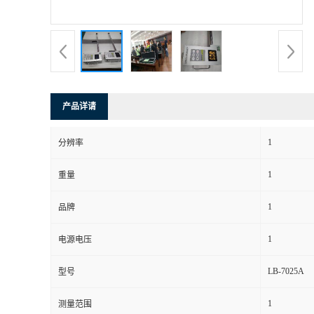
书
荣
誉
产品详请
联
1
分辨率
系
1
重量
方
1
品牌
式
1
电源电压
在
LB-7025A
型号
1
测量范围
线