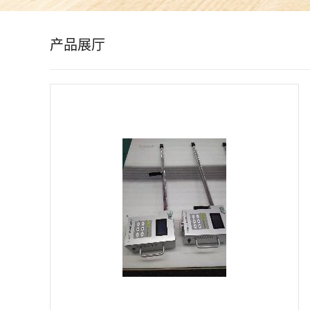
公
产品展厅
司
动
态
产
品
展
厅
证