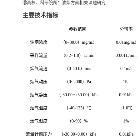
③
高校、科研院所：油烟方面相关课题研究
主要技术指标
参数范围
分辨率
油烟浓度
（0~30.0）mg/m3
0.01mg/m3
采样流量
（0.2~1.0）L/min
0.001L/min
烟气流速
（0-40.0）m/s
0.1m/s
烟气动压
（0~2000）Pa
1Pa
烟气静压
（-30.00~+30.00）kPa
0.01kPa
烟气温度
（-40-125）℃
±1.0℃
烟气湿度
（0-99）%
1%
流量计前压力
（-30.00~0.00）kPa
0.01kPa