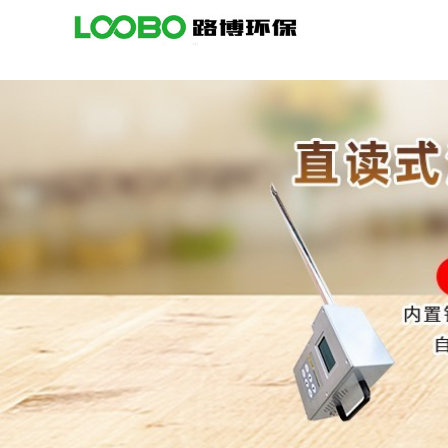
公
司
首
页
公
司
介
绍