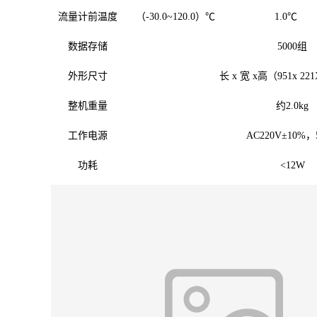
流量计前温度
（-30.0~120.0）℃
1.0℃
数据存储
5000组
外形尺寸
长 x 宽 x高（951x 22
整机重量
约2.0kg
工作电源
AC220V±10%，
功耗
<12W