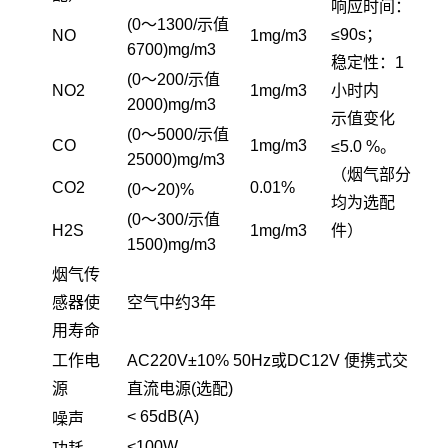
响应时间：
(0～1300/示值
≤90s；
NO
1mg/m3
6700)mg/m3
稳定性：1
(0～200/示值
NO
2
1mg/m3
小时内
2000)mg/m3
示值变化
(0～5000/示值
CO
1mg/m3
≤5.0 %。
25000)mg/m3
（烟气部分
CO
2
0.01%
(0～20)%
均为选配
(0～300/示值
H
2
S
1mg/m3
件）
1500)mg/m3
烟气传
感器使
空气中约3年
用寿命
工作电
AC220V±10% 50Hz或DC12V 便携式交
源
直流电源(选配)
< 65dB(A)
噪声
<100W