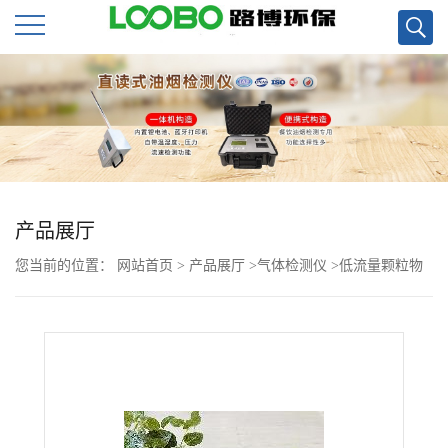
公
司
首
页
产品展厅
您当前的位置：
网站首页
>
产品展厅
>
气体检测仪
>
低流量颗粒物
公
检测LB-70C低浓度烟尘烟气分析仪
司
介
绍