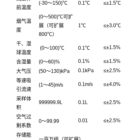
(-30～150)℃
0.1℃
≤±1.5℃
前温度
(0～500)℃可扩
烟气温
展（可扩展
1℃
≤±3.0℃
度
800℃）
干、湿
≤±1.5%
(0～100)℃
0.1℃
球温度
0.1%
≤±1.5%
含湿量
(0～60)%
0.1kPa
≤±2.5%
大气压
(50～130)kPa
等速吸
0.1m/s
≤±4.0%
(1～45)m/s
引流速
采样体
999999.9L
0.1L
≤±2.5%
积
空气过
0.01
≤±2.5%
0～99.99
剩系数
存储能
一百万组（可扩展）