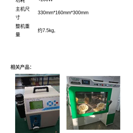
功耗
主机尺
330mm*160mm*300mm
寸
整机重
约7.5kg,
量
相关产品：