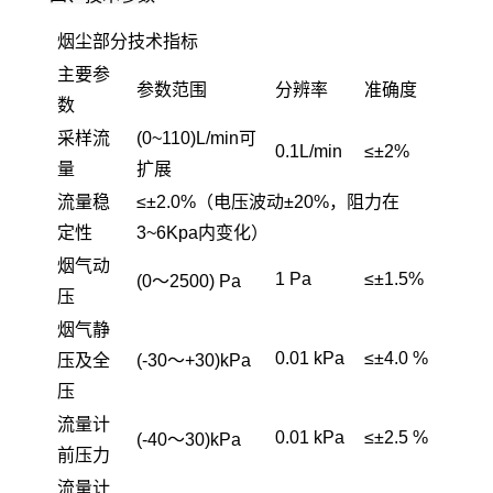
烟尘部分技术指标
主要参
参数范围
分辨率
准确度
数
采样流
(0~110)L/min可
0.1L/min
≤±2%
量
扩展
流量稳
≤±2.0%（电压波动±20%，阻力在
定性
3~6Kpa内变化）
烟气动
1 Pa
≤±1.5%
(0～2500) Pa
压
烟气静
0.01 kPa
≤±4.0 %
压及全
(-30～+30)kPa
压
流量计
0.01 kPa
≤±2.5 %
(-40～30)kPa
前压力
流量计