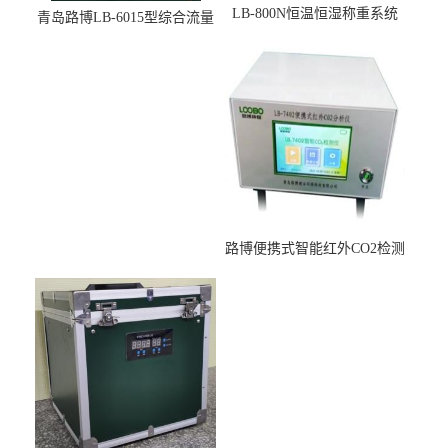
LB-800N恒温恒湿称重系统
青岛路博LB-6015型综合流量
适用于低浓度烟尘采样滤膜
压力校准仪现货
烘干后使用
路博便携式智能红外CO2检测
仪疾控公共场所LB-7402