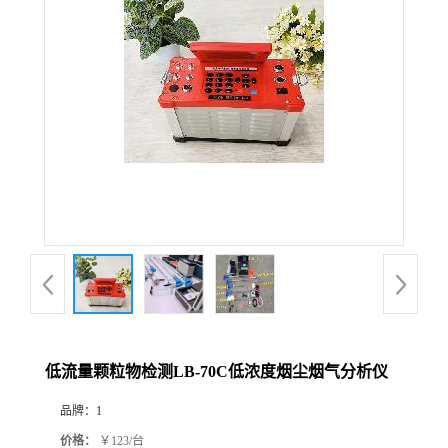
公
司
动
态
产
品
展
低流量颗粒物检测LB-70C低浓度烟尘烟气分析仪
厅
品牌：
1
证
价格：
￥123/台