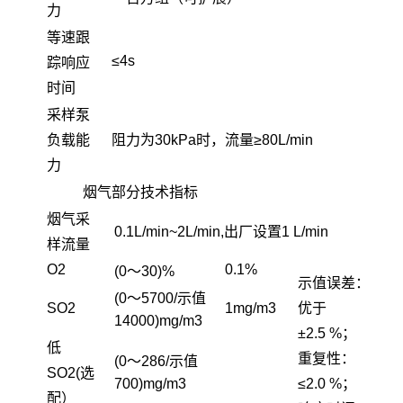
力
等速跟
≤4s
踪响应
时间
采样泵
负载能
阻力为30kPa时，流量≥80L/min
力
烟气部分技术指标
烟气采
0.1L/min~2L/min,出厂设置1 L/min
样流量
O
2
0.1%
(0～30)%
示值误差：
(0～5700/示值
SO
2
1mg/m3
优于
14000)mg/m3
±2.5 %；
低
重复性：
(0～286/示值
SO2(选
700)mg/m3
≤2.0 %；
配）