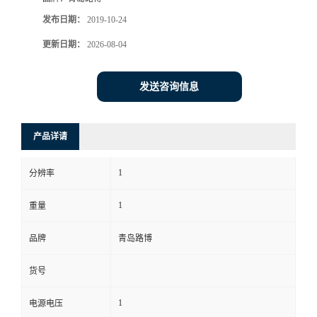
发布日期：
2019-10-24
书
更新日期：
2026-08-04
荣
发送咨询信息
誉
联
产品详请
系
1
分辨率
方
1
重量
式
品牌
青岛路博
货号
在
1
电源电压
线