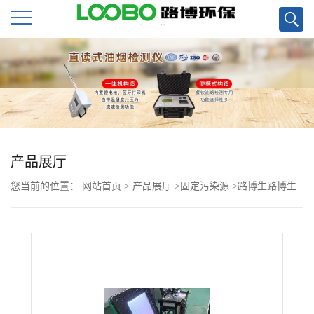
公
司
首
页
产品展厅
您当前的位置：
网站首页
>
产品展厅
>
固定污染源
>
路博生路博生
公
产低浓度大流量自动烟尘烟气测试仪 内置锂电池
司
介
绍