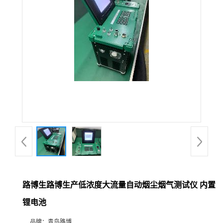
公
司
动
态
产
品
展
路博生路博生产低浓度大流量自动烟尘烟气测试仪 内置
厅
锂电池
证
品牌：
青岛路博