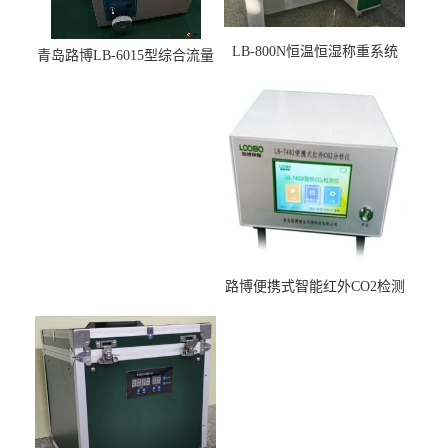
LB-800N恒温恒湿称重系统
青岛路博LB-6015型综合流量
适用于低浓度烟尘采样滤膜
压力校准仪现货
烘干后使用
路博便携式智能红外CO2检测
仪疾控公共场所LB-7402