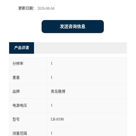
更新日期：
2026-08-04
书
荣
发送咨询信息
誉
产品详请
联
1
分辨率
系
1
重量
方
品牌
青岛路博
式
1
电源电压
在
LB-0190
型号
线
1
测量范围