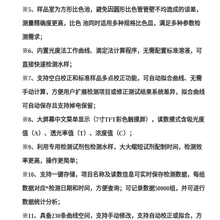
※5、样品室为方形比色池，避免因圆形比色管管壁不均造成的误差，
测量精确度更高，比色 池同时适用多种规格比色皿，满足多种参数检
测需求；
※6、内置光度法工作曲线、滴定法计算程序，无需配置标准溶液，可
直接快速检测水样；
※7、支持空白校正和标准样品多点校正功能，可自动拟合曲线、无需
手动计算，方便用户扩展检测项目或修正测试结果系统差异，拟合曲线
可自动保存且支持掉电保留；
※
8
、
大屏幕中文菜单显示（
7
寸
TFT
彩色触摸屏），读数模式含吸光度
值（
A
）、透光率值（
T
）、浓度值（
C
）；
※9、利用专用检测试剂包检测水样，大大缩短试剂配制时间，检测效
率更高，操作更简单；
※10、支持一键存储，项目名称及读数信息可实时保存检测数据，每组
数据对应*检测日期和时间，方便查询；可记录数据50000组，并可进行
数据统计分析；
※11、具备230条曲线空间，支持手动修改，支持自动校正或拟合，方