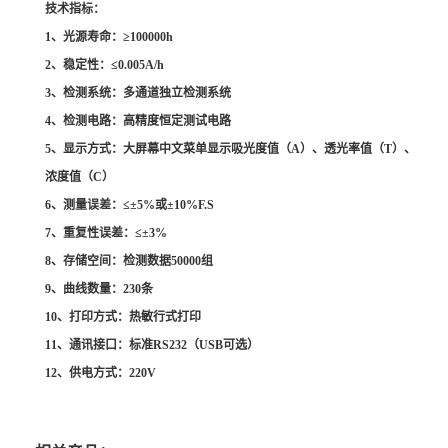
技术指标：
1
、光源寿命：
≥100000h
2
、稳定性：
≤0.005A/h
3
、检测系统：多通道独立检测系统
4
、检测电路：高精度恒定测试电路
5
、显示方式：大屏幕中文菜单显示吸光度值（
A
）、透光率值（
T
）、
浓度值（
C
）
6
、测量误差：
≤±5%
或
±10%F.S
7
、重复性误差：
≤±3%
8
、存储空间：检测数据
50000
组
9
、曲线数量：
230
条
10
、打印方式：热敏行式打印
11
、
通讯接口：标准
RS232
（
USB
可选）
12
、供电方式：
220V