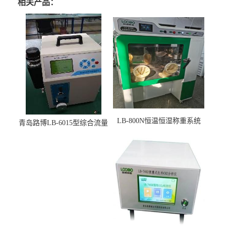
相关产品：
LB-800N恒温恒湿称重系统
青岛路博LB-6015型综合流量
适用于低浓度烟尘采样滤膜
压力校准仪现货
烘干后使用