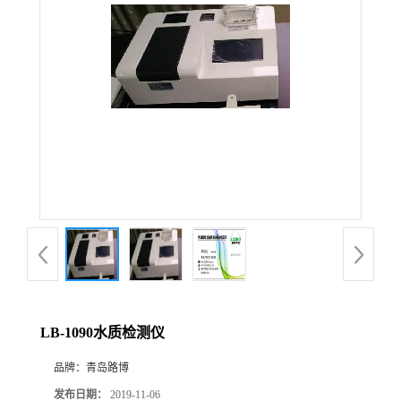
公
司
动
态
产
品
展
LB-1090水质检测仪
厅
品牌：
青岛路博
证
发布日期：
2019-11-06