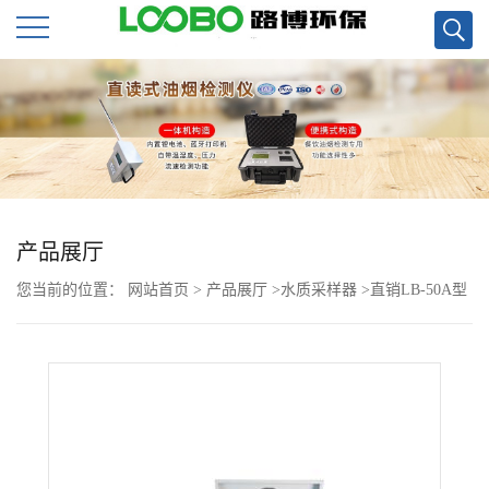
公
司
首
页
产品展厅
您当前的位置：
网站首页
>
产品展厅
>
水质采样器
>
直销LB-50A型
公
BOD快速测定仪
司
介
绍