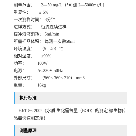
测量范围：
2—50 mg/L（*可测 2—5000mg/L）
重复性：
≤ 5%
一次测样时间：
8分钟
进样方式：
恒流连续进样
缓冲溶液消耗：
5ml/min
所需样品体积：
每测一次需
50ml
环境温度：
（5—40）℃
相对湿度：
≤90%
功率：
100W
电源：
AC220V 50Hz
外部尺寸：
（560× 360× 210） mm3
重量：
16kg
执行标准
HJ/T 86-2002《水质 生化需氧量（BOD）的测定 微生物传
感器快速测定法》
测量原理