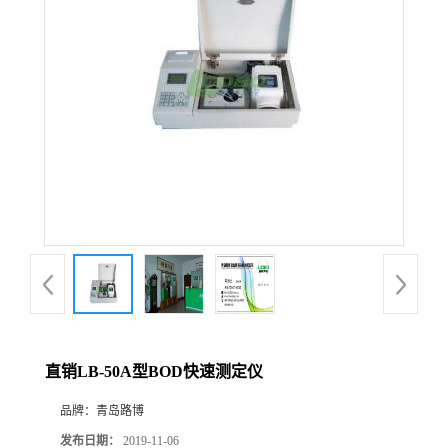
公
司
动
态
产
品
展
直销LB-50A型BOD快速测定仪
厅
品牌：
青岛路博
证
发布日期：
2019-11-06