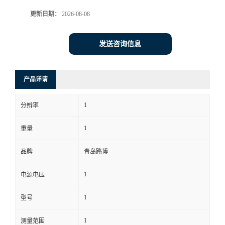
更新日期：
2026-08-08
书
荣
发送咨询信息
誉
产品详请
联
1
分辨率
系
1
重量
方
品牌
青岛路博
式
1
电源电压
在
1
型号
线
1
测量范围