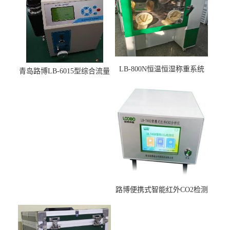
LB-800N恒温恒湿称重系统
青岛路博LB-6015型综合流量
适用于低浓度烟尘采样滤膜
压力校准仪现货
烘干后使用
路博便携式智能红外CO2检测
仪疾控公共场所LB-7402