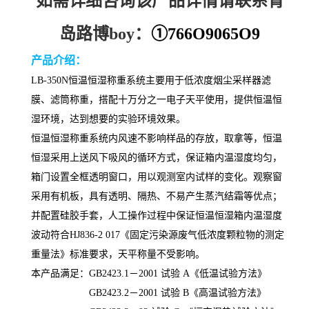
如需详细咨询该产品详情请联系青
岛路博boy：
①
766O9065O9
产品介绍：
LB-
350N
恒温恒湿称重系统主要用于低浓度烟尘采样器滤
膜、滤筒称重，搭配十万分之一电子天平使用，提供恒温恒
湿环境，达到想要的实验环境效果。
恒温恒湿称重系统内风速不影响样品的存放，取拿等，恒温
恒湿采用上送风下吸风的循环方式，保证箱内温湿度均匀，
箱门设置全框透明窗口，用以观测室内试样的变化。观察窗
采用有机板，具有透明、隔热、不易产生蒸汽结霜等优点；
并配置硅胶手套，人工操作过程中保证恒温恒湿箱内温湿度
波动符合
HJ836-2 017
《
固定污染源废气低浓度颗粒物的测定
重量法》标准要求，天平称量不受影响。
本产品满足：
GB2423.1－2001 试验 A《低温试验方法》
GB2423.2－2001 试验 B《高温试验方法》