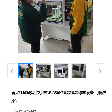
公
司
动
态
产
品
展
满足HJ836烟尘标准LB-350N恒温恒湿称重设备（低浓
厅
度）
证
品牌：
青岛路博