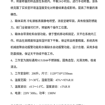
平，将要称量的样品放在系统内，平衡24小时后，进行手动称重。该系
统克服了实验室环境温湿度变化对称量结果造成影响，提高了称量的准
确性。
2、箱体采用 冷轧钢板表面静电喷塑，涂层坚硬牢固，具有极强防锈能
力。前门全玻璃可打开，预留两个操作工位置。
3、箱体自带滑轮和自锁功能，便于整机移动和固定，天平在系统内工
作。样品在高精度恒温恒湿环境下平衡，保证样品称重精度。系统具有
机械故障自动报警功能和水箱缺水自动报警功能，设计合理、采用多级
防震措施，保证天平持续平稳工作。
4、工作室为国际通用SUS304#不锈钢板，圆角造型，光滑流畅，极易
清洁。
5、工作室容积：200升，尺寸：1120*710*1350mm
6、温度范围：5～30℃，湿度范围：45%～95%R.H
7、温度波动：±0.5～1.0℃
，湿度波动：
±5%R.H
8、电源：220V 50Hz，功率：1300W