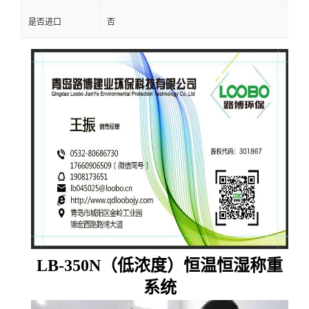
是否进口
否
LB-350N
（
低浓度
）
恒温恒湿称重
系统