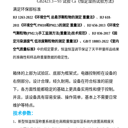
GB2423.3－93 试验 Ca《恒定湿热试验方法》
满足环保部标准
HJ 1263-2022《环境空气 总悬浮颗粒物的测定 重量法》
、
HJ 618-
2011《环境空气 PM10和PM2.5的测定 重量法》
、
HJ 656-2013《环境空
气颗粒物(PM2.5)手工监测方法(重量法)技术规范》
、
HJ 836-2017《固
定污染源废气
低浓度颗粒物的测定
重量法》
、
GB/T 18883-2022《室内
空气质量标准》
中的规定要求，恒温恒湿调节保证了天平秤量样品结果
的准确性和样品称重量数据的稳定性。
箱体的上部为试验区、底部为框架式，电器控制柜在设备的
右侧部分。设计合理，经久耐用。设备在符合标准的前提
下，各方面性能都稳定的基础上更具备实用性和便于控制。
并且，该设备具有容易安装、操作简单，基本上不需要日常
维护等特点。
技术参数
：
1、新型恒温恒湿称重系统是在高精度恒温恒湿系统内放置高精度天