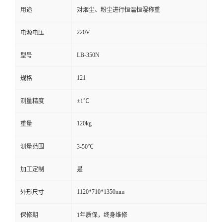
用途
对烟尘、粉尘进行恒温恒湿称重
留
220V
电源电压
言
LB-350N
型号
121
规格
测量精度
±1℃
120kg
重量
测量范围
3-50℃
加工定制
是
1120*710*1350mm
外形尺寸
保修期
1年质保，终身维修