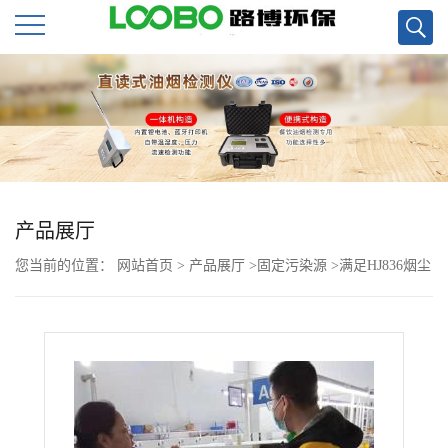
公
司
首
页
产品展厅
您当前的位置：
网站首页
>
产品展厅
>
固定污染源
>
满足HJ836烟尘
公
标准LB-350N恒温恒湿称重设备（低浓度）
司
介
绍