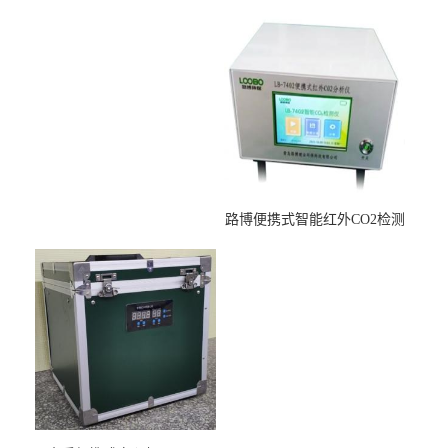
适用于低浓度烟尘采样滤膜
压力校准仪现货
烘干后使用
路博便携式智能红外CO2检测
仪疾控公共场所LB-7402