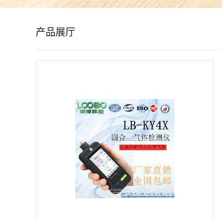
公
产品展厅
司
动
态
产
品
展
厅
证