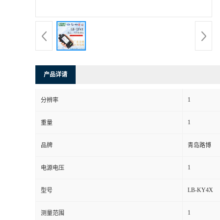
书
荣
誉
产品详请
联
1
分辨率
系
1
重量
方
品牌
青岛路博
式
1
电源电压
在
LB-KY4X
型号
1
测量范围
线