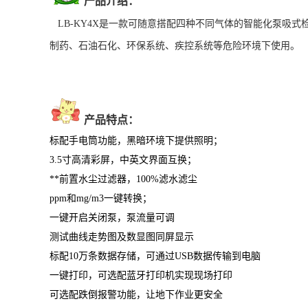
产品介绍：
LB-KY4X是一款可随意搭配四种不同气体的智能化泵吸
制药、
石油石化、环保系统、疾控系统等危险环境下使用。
产品特点：
标配手电筒功能，黑暗环境下提供照明；
3.5寸高清彩屏，
中英文界面互换；
**前置水尘过滤器，
100%滤水滤尘
ppm和mg/m3一键转换；
一键开启关闭泵，泵流量可调
测试曲线走势图及数显图同屏显示
标配
10万条数据存储，可通过USB数据传输到电脑
一键打印，可选配蓝牙打印机实现现场打印
可选配跌倒报警功能，让地下作业更安全