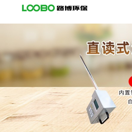
公
司
首
页
公
司
介
绍