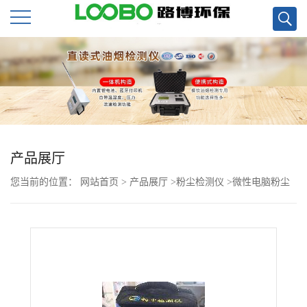
公
司
首
页
产品展厅
您当前的位置：
网站首页
>
产品展厅
>
粉尘检测仪
>
微性电脑粉尘
公
检测仪LD-5 1分钟出结果
司
介
绍