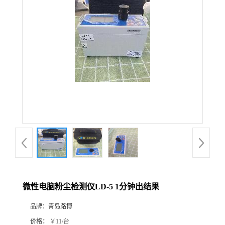
公
司
动
态
产
品
展
微性电脑粉尘检测仪LD-5 1分钟出结果
厅
品牌：
青岛路博
证
价格：
￥11/台