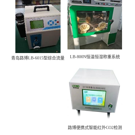
LB-800N恒温恒湿称重系统
青岛路博LB-6015型综合流量
适用于低浓度烟尘采样滤膜
压力校准仪现货
烘干后使用
路博便携式智能红外CO2检测