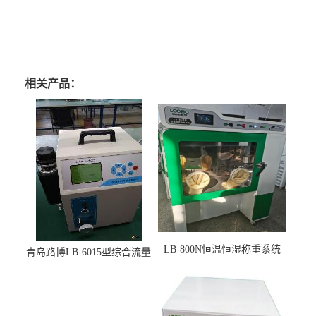
相关产品：
LB-800N恒温恒湿称重系统
青岛路博LB-6015型综合流量
适用于低浓度烟尘采样滤膜
压力校准仪现货
烘干后使用