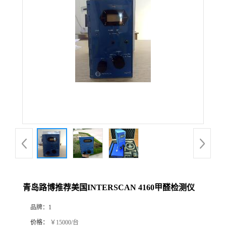
公
司
动
态
产
品
展
青岛路博推荐美国INTERSCAN 4160甲醛检测仪
厅
品牌：
1
证
价格：
￥15000/台