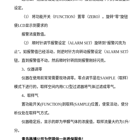
设定。
（1） 将功能开关（FUNCTION）置零（ZERO）。旋转“零”旋钮
使LCD显示到要求的
报警浓度数值。
（2） 顺时针调节报警设定（ALARM SET）旋转到“报警闪亮为
止”。如报警值已经活动，则逆时针方向转动报警设定（ALARM SET）
钮，直到报警值不动，然后顺时针转回到报警刚好闪亮。
3、仪器调零
仪器在使用前常常需要现场调零。零点调节是在SAMPLE（取样）
模式下进行的，取样空间内用C12型过滤器将气体过滤成零气。
4、取样气
置功能开关(FUNCTION)到取样(SAMPLE)位置，使泵活动，使分
析仪处在取样气方式。
仪器稳定后，显示的即为甲醛气体的浓度值，取样流量大约为1升/
分。
青岛路博公司为您提供一年质保服务！