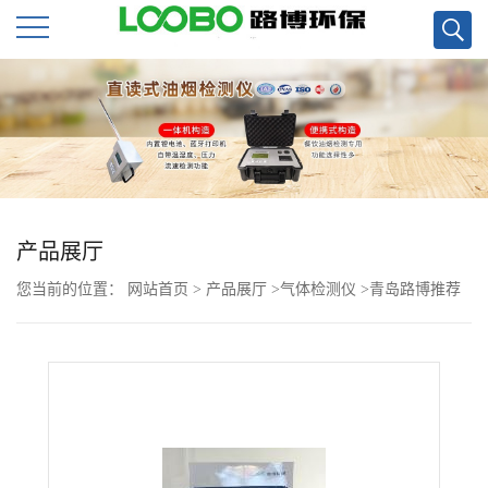
公
司
首
页
产品展厅
您当前的位置：
网站首页
>
产品展厅
>
气体检测仪
>
青岛路博推荐
公
美国INTERSCAN 4160甲醛检测仪
司
介
绍