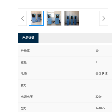
书
荣
誉
产品详请
联
10
分辨率
系
1
重量
方
品牌
青岛路博
式
货号
在
220v
电源电压
lb-1025
型号
线