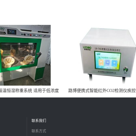
0N恒温恒湿称重系统 适用于低浓度
路博便携式智能红外CO2检测仪疾
烟尘采样滤膜烘干后使用
所LB-7402
联系我们
联系方式