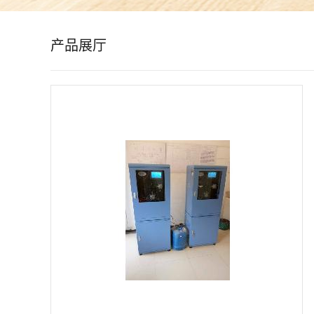
公
产品展厅
司
动
态
产
品
展
厅
证