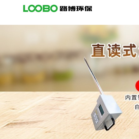
公
司
首
页
公
司
介
绍