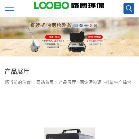
公
司
首
页
产品展厅
您当前的位置：
网站首页
>
产品展厅
>
固定污染源
>
批量生产综合
公
压力流量校准仪
司
介
绍