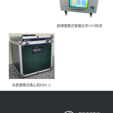
路博便携式智能红外CO2检测
仪疾控公共场所LB-7402
水质便携式离心机HJ91.2-
2022地表水总磷监测内置有
电池