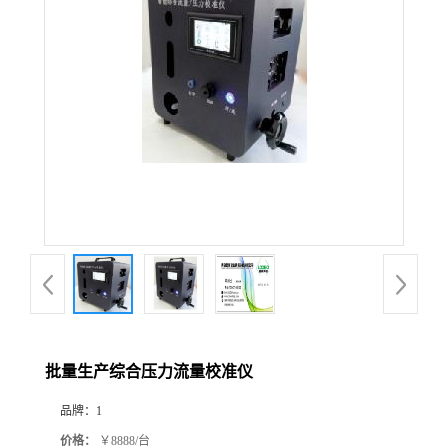
公
司
动
态
产
品
展
批量生产综合压力流量校准仪
厅
品牌：
1
证
价格：
￥8888/台