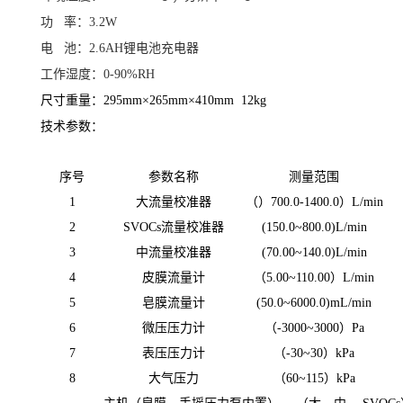
功 率：3.2W
电 池：2.6AH锂电池充电器
工作湿度：0-90%RH
尺寸重量：
295
mm×
265
mm×
410
mm
12kg
技术参数：
序号
参数名称
测量范围
1
大流量
校准器
（）700.0-1400.0）L
/min
2
SVOCs
流量
校准器
(
150
.0
~80
0.0)L/min
3
中流量
校准器
(
7
0.00
~14
0.0)L/min
4
皮膜流量计
（5.
0
0
~11
0.
0
0）L/min
5
皂膜流量计
(
50.
0
~6000.
0)
m
L/min
6
微压压力计
（-
30
00
~30
00）Pa
7
表压压力计
（-30
~
30）kPa
8
大气压力
（
60~
1
15
）kPa