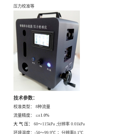
压力校准等
技术参数：
校准类型： 8种流量
流量精度：
≤±1.0%
大 气 压：
60
～1
15kPa ;分辨率 0.01kPa
环境温度：
-50～99.9
℃ ；分辨率0.1℃