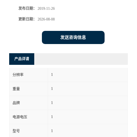
发布日期：
2019-11-26
书
更新日期：
2026-08-08
荣
发送咨询信息
誉
联
产品详请
系
1
分辨率
方
1
重量
式
1
品牌
1
电源电压
在
1
型号
线