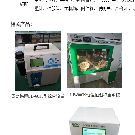
主机（皂膜、手摇压力泵内置）、 （大、中、 SVOCs
标配
量计、硅胶管、主机箱、附件箱、说明书、合格证 、
相关产品：
LB-800N恒温恒湿称重系统
青岛路博LB-6015型综合流量
适用于低浓度烟尘采样滤膜
压力校准仪现货
烘干后使用