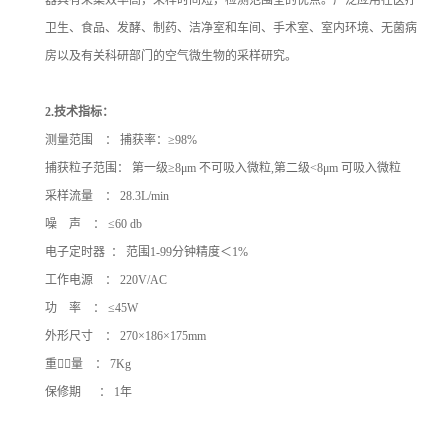
卫生、食品、发酵、制药、洁净室和车间、手术室、室内环境、无菌病
房以及有关科研部门的空气微生物的采样研究。
2.
技术指标：
测量范围 ： 捕获率：≥98%
捕获粒子范围： 第一级≥8μm 不可吸入微粒,第二级<8μm 可吸入微粒
采样流量 ： 28.3L/min
噪 声 ： ≤60 db
电子定时器 ： 范围1-99分钟精度＜1%
工作电源 ： 220V/AC
功 率 ： ≤45W
外形尺寸 ： 270×186×175mm
重量 ： 7Kg
保修期 ： 1年