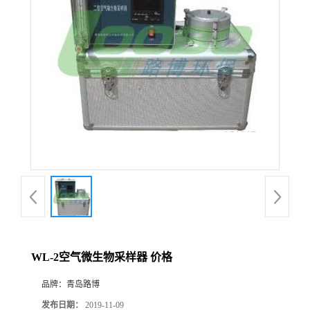
公
司
动
态
产
品
展
WL-2空气微生物采样器 价格
厅
品牌：
青岛路博
证
发布日期：
2019-11-09