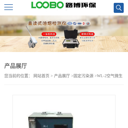
公
司
首
页
产品展厅
您当前的位置：
网站首页
>
产品展厅
>
固定污染源
>
WL-2空气微生
公
物采样器 价格
司
介
绍