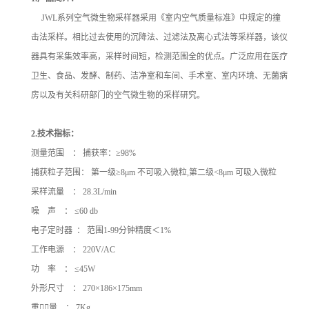
JWL系列空气微生物采样器采用《室内空气质量标准》中规定的撞
击法采样。相比过去使用的沉降法、过滤法及离心式法等采样器，该仪
器具有采集效率高，采样时间短，检测范围全的优点。广泛应用在医疗
卫生、食品、发酵、制药、洁净室和车间、手术室、室内环境、无菌病
房以及有关科研部门的空气微生物的采样研究。
2.
技术指标：
测量范围 ： 捕获率：≥98%
捕获粒子范围： 第一级≥8μm 不可吸入微粒,第二级<8μm 可吸入微粒
采样流量 ： 28.3L/min
噪 声 ： ≤60 db
电子定时器 ： 范围1-99分钟精度＜1%
工作电源 ： 220V/AC
功 率 ： ≤45W
外形尺寸 ： 270×186×175mm
重量 ： 7Kg