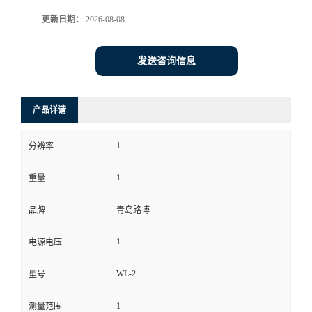
更新日期：
2026-08-08
书
荣
发送咨询信息
誉
产品详请
联
1
分辨率
系
1
重量
方
品牌
青岛路博
式
1
电源电压
在
WL-2
型号
线
1
测量范围