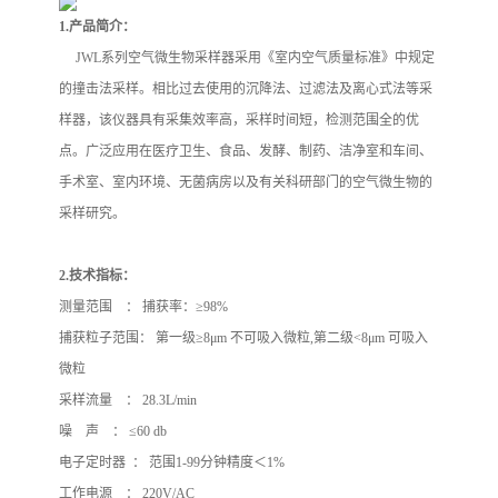
1.
产品简介：
JWL系列空气微生物采样器采用《室内空气质量标准》中规定
的撞击法采样。相比过去使用的沉降法、过滤法及离心式法等采
样器，该仪器具有采集效率高，采样时间短，检测范围全的优
点。广泛应用在医疗卫生、食品、发酵、制药、洁净室和车间、
手术室、室内环境、无菌病房以及有关科研部门的空气微生物的
采样研究。
2.
技术指标：
测量范围 ： 捕获率：≥98%
捕获粒子范围： 第一级≥8μm 不可吸入微粒,第二级<8μm 可吸入
微粒
采样流量 ： 28.3L/min
噪 声 ： ≤60 db
电子定时器 ： 范围1-99分钟精度＜1%
工作电源 ： 220V/AC