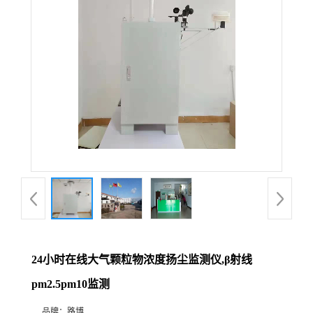
公
司
动
态
产
品
展
24小时在线大气颗粒物浓度扬尘监测仪,β射线
厅
pm2.5pm10监测
证
品牌：
路博