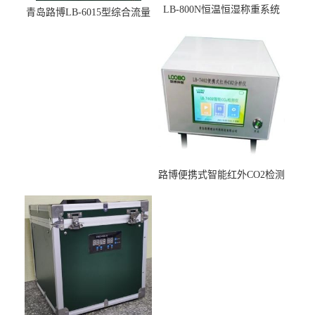
LB-800N恒温恒湿称重系统
青岛路博LB-6015型综合流量
适用于低浓度烟尘采样滤膜
压力校准仪现货
烘干后使用
路博便携式智能红外CO2检测
仪疾控公共场所LB-7402