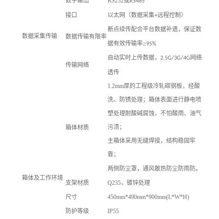
数字输出
RS232或
RS485
接口
以太网（数据采集
远程控制）
+
断点续传配合平台数据补遗，保证数
数据采集传输
数据传输有限率
据有效传输率≥
95%
自动实时上传数据，
网络
2.5G/3G/4G
传输网络
透传
1.2mm厚的工程级冷轧碳钢板，经酸
洗、防锈处理；箱体表面进行静电喷
塑处理耐酸碱腐蚀，不怕酸雨、油气
污渍；
箱体材质
主箱体采用无缝焊接，结构稳固牢
靠；
两侧防尘罩，通风散热防尘防雨防。
箱体及工作环境
支架材质
Q235，镀锌处理
尺寸
450mm*490mm*900mm(L*W*H)
防护等级
IP55