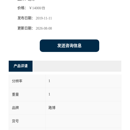
价格：
￥14000/台
书
发布日期：
2019-11-11
荣
更新日期：
2026-08-08
誉
发送咨询信息
联
产品详请
系
1
分辨率
方
1
重量
式
品牌
路博
在
货号
线