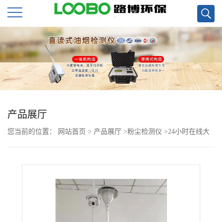
公
司
首
页
产品展厅
您当前的位置：
网站首页
>
产品展厅
>
粉尘检测仪
>
24小时在线大
公
气颗粒物浓度扬尘监测仪,β射线pm2.5pm10监测
司
介
绍