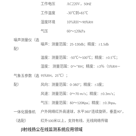
工作电压
AC220V，
50HZ
工作温度
-30℃到
℃
+65
湿度环境
10%RH～
90%RH
气压
60～
20kPa
1
噪声测量仪（选
噪声：测量范围：
；精度：±
25-130db
1.5db
配）
温度：测量范围：
℃～
℃；精度：±
℃；
-50
100
0.5
湿度： 测量范围：
～
；精度：±
％（
－
0
*RH
3
5%RH
，
℃）；
气象五参数（选
95%RH
25
配）
风向：测量范围：
°；精度：±
度；
0-360
3
风速：测量范围：
～
；精度：±
；
0
70 m/s
0.3m/s
气压：测量范围：
～
；精度：±
。
60
120Kpa
0.3hpa
户外网络红外高速球，水平
°连续旋转，垂直
°，
一体化摄像机
360
90
（选配）
红外
米以上，支持有线、无线网络传输
100
β射线扬尘在线监测系统应用领域