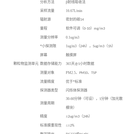
分析方法
β射线吸收法
采样流量
16.67L/min
辐射源
密封的碳
14
量程
软件可调（
）
0-10
mg/m3
测量分辨率
0.1ug/m3
*小探测限
1ug/m3（
），
（
）
24h
5ug/m3
1h
屏幕
触摸屏
颗粒物监测单元
数据存储能力
365天
小时数据
@1
测量对象
PM2.5、
、
PM10
TSP
流量精度
优于*标准
探测器类型
闪烁体探测器
30-60分钟（可设），
分钟（加光散
1
测量周期
模块）
精度
±
（
）
2ug/m3
24h
标准膜重现性
≤±
2%