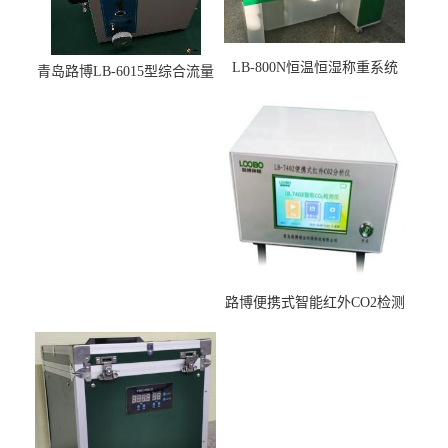
LB-800N恒温恒湿称重系统
青岛路博LB-6015型综合流量
适用于低浓度烟尘采样滤膜
压力校准仪现货
烘干后使用
路博便携式智能红外CO2检测
仪疾控公共场所LB-7402