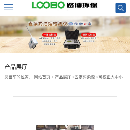
公
司
首
页
产品展厅
您当前的位置：
网站首页
>
产品展厅
>
固定污染源
>
可校正大中小
公
不同流量采样器的综合流量校准仪厂家直销
司
介
绍