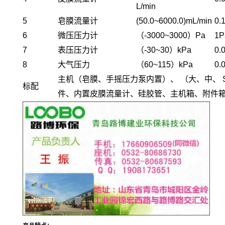
L/min
5
皂膜流量计
(50.0~6000.0)mL/min
0.
6
微压压力计
（-3000~3000）Pa
1P
7
表压压力计
（-30~30）kPa
0.
8
大气压力
（60~115）kPa
0.
主机（皂膜、手摇压力泵内置）、 （大、中、 SV
标配
件、内置皮膜流量计、硅胶管、主机箱、附件箱