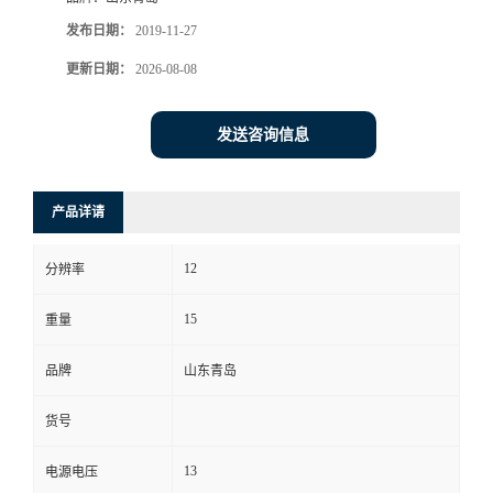
发布日期：
2019-11-27
书
更新日期：
2026-08-08
荣
发送咨询信息
誉
联
产品详请
系
12
分辨率
方
15
重量
式
品牌
山东青岛
货号
在
13
电源电压
线