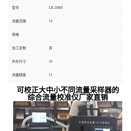
LB-2080J
型号
留
14
测量范围
言
规格
加工定制
否
16
外形尺寸
11
测量精度
可校正大中小不同流量采样器的
综合流量校准仪厂家直销