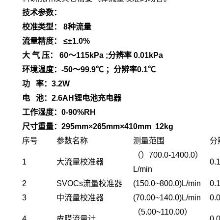
技术参数：
校准类型： 8种流量
流量精度： ≤±1.0%
大 气 压： 60～115kPa ;分辨率 0.01kPa
环境温度：-50～99.9℃ ；分辨率0.1℃
功 率：3.2W
电 池：2.6AH锂电池充电器
工作湿度：0-90%RH
尺寸重量：295mm×265mm×410mm 12kg
序号
参数名称
测量范围
分
（）700.0-1400.0）
1
大流量校准器
0.
L/min
2
SVOCs流量校准器
(150.0~800.0)L/min
0.
3
中流量校准器
(70.00~140.0)L/min
0.
（5.00~110.00）
4
皮膜流量计
0.