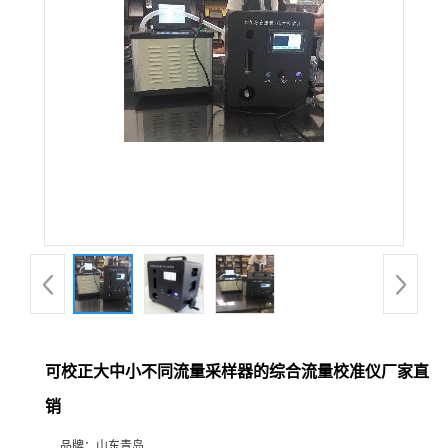
公
司
动
态
产
品
展
可校正大中小不同流量采样器的综合流量校准仪厂家直
厅
销
证
品牌：
山东青岛