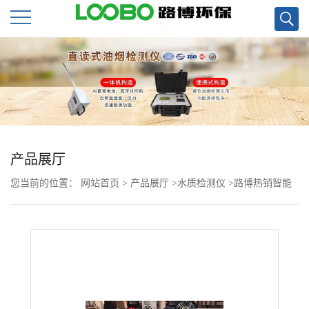
公
司
首
页
产品展厅
您当前的位置：
网站首页
>
产品展厅
>
水质检测仪
>
路博热销智能
公
电子BOD5直读仪LB-4180(S)
司
介
绍