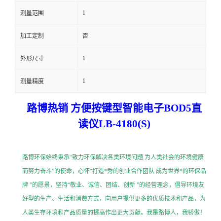
1
测量范围
留
加工定制
否
言
1
外形尺寸
1
测量精度
路博热销 方便按键型智能电子BOD5直
读仪
LB-4180(S)
路博环保始终秉承
“
致力环保解决各类环境问题
为人类社会的环境健康
而努力奋斗
”
的使命，心怀
“
打造*秀的创业合作团队
成为世界*的环保品
牌
”
的愿景，坚持
“
敬业、诚信、团结、创新
”
的经营理念，倡导环境友
好型的生产、生活和消费方式，向用户提供更多的优质技术和产品，为
人类生存环境和产品质量的提高作出更大贡献。我是路博人，我骄傲！