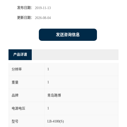
发布日期：
2019-11-13
书
更新日期：
2026-08-04
荣
发送咨询信息
誉
联
产品详请
系
1
分辨率
方
1
重量
式
品牌
青岛路博
1
电源电压
在
LB-4180(S)
型号
线