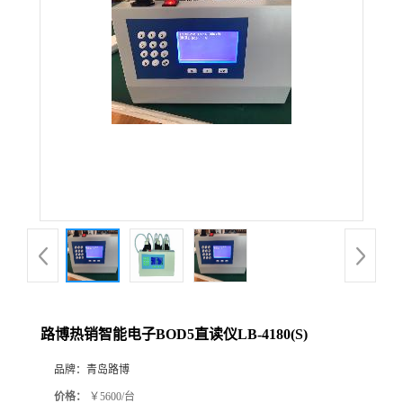
公
司
动
态
产
品
展
路博热销智能电子BOD5直读仪LB-4180(S)
厅
品牌：
青岛路博
证
价格：
￥5600/台