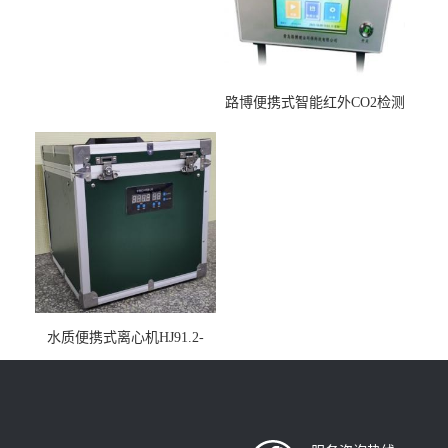
路博便携式智能红外CO2检测
仪疾控公共场所LB-7402
水质便携式离心机HJ91.2-
2022地表水总磷监测内置有
电池