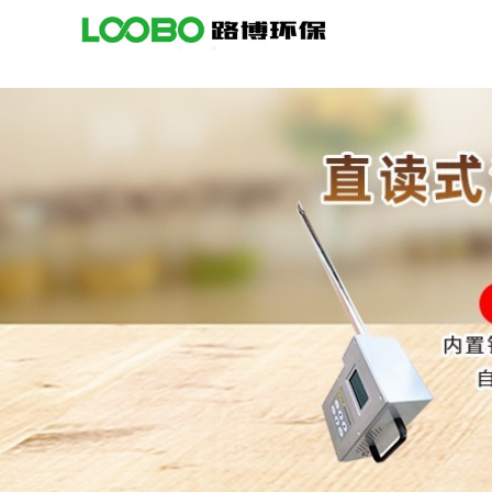
公
司
首
页
公
司
介
绍