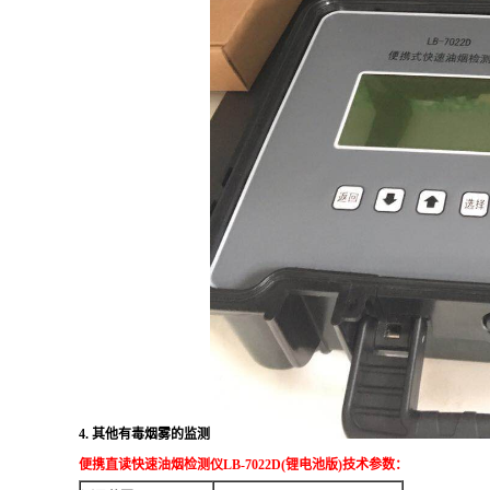
4. 其他有毒烟雾的监测
便携直读快速油烟检测仪LB-7022D
(锂电池版)
技术参数：