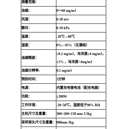
测量范围：
油烟：
0～60 mg/m3
风速：
0-20 m/s
静压：
0-10 kPa
温度：
-20℃—80℃
湿度：
0%—95%（无凝结）
±0.2 mg/m3，当浓度≤4 mg/m3，
油烟精度：
±5% ，当浓度>4mg/m3
油烟分辨率:
0.1 mg/m3
预热时间：
3分钟
电源：
内置充电锂电池（配充电器）
功耗：
≤200W
工作环境：
-20~50℃，湿度低于90% RH
主机尺寸及重量：
360×260×150 mm 3.5kg
采样探头尺寸及重量：
800mm 3kg