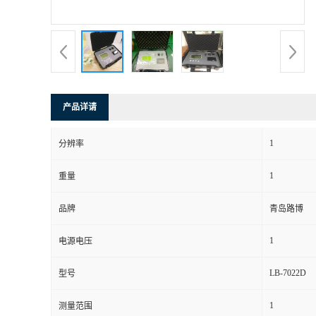
书
荣
誉
产品详请
联
1
分辨率
系
1
重量
方
品牌
青岛路博
式
1
电源电压
在
LB-7022D
型号
1
测量范围
线