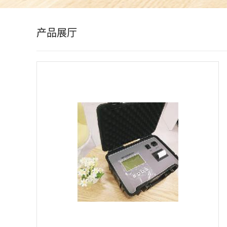
公
产品展厅
司
动
态
产
品
展
厅
证