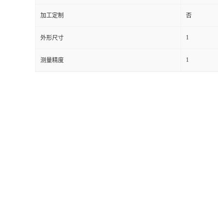
加工定制
否
留
1
外形尺寸
言
1
测量精度