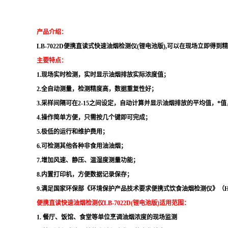
产品介绍
：
LB-7022D便携直读式快速油烟检测仪(锂电池版),
可以在现场立即得到精
主要特点：
1.现场实时检测，实时显示油烟排放实际浓度值
；
2.全自动测量，检测精度高，数据重复性好
；
3.采样间隔可在2-15之间设定，自动计算并显示油烟排放的平均值，*
4.操作简单方便，只需按几个键即可完成
；
5.极低的运行和维护费用
；
6.可检测其他各种非食用油油烟
；
7.增加风速、静压、温湿度测量功能；
8.内置打印机，方便数据记录保存；
9
.满足国家环保部《环境保护产品技术要求便携式饮食油烟检测仪》（HJ25
便携直读快速油烟检测仪LB-7022D
(锂电池版)
适用范围：
1. 餐厅、饭馆、食堂等单位烹调油烟浓度的现场监测