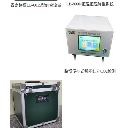
LB-800N恒温恒湿称重系统
青岛路博LB-6015型综合流量
适用于低浓度烟尘采样滤膜
压力校准仪现货
烘干后使用
路博便携式智能红外CO2检测
仪疾控公共场所LB-7402