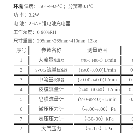
环境
温度：
-50
～
99.9
℃
；分辨率
0.1
℃
功
率：
3.2W
电
池：
2.6AH
锂电池充电器
工作湿度：
0-90%RH
尺寸重量：
295mm×265mm×410mm 12kg
序号
参数名称
测量范围
1
大流量
/min
校准器
（
700.0-1400.0
）
L
2
流量
(
.0
0.0)L/min
0
SVOCs
校准器
150
~80
3
中流量
(
0.00
0.0)L/min
0
校准器
7
~14
4
皮膜流量计
（
5.
0
0.
0
）
L/min
0.
0
~11
0
5
皂膜流量计
(
0
0)
L/min
0
50.
~6000.
m
6
微压压力计
（
-
00
00
）
Pa
30
~30
7
表压压力计
（
-30
30
）
kPa
~
大气压力
（
1
）
kPa
8
60~
15