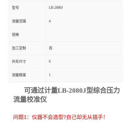
LB-2080J
型号
留
4
测量范围
言
规格
加工定制
否
6
外形尺寸
1
测量精度
可通过计量LB-2080J
型综合压力
流量校准仪
1
?
问题
：仪器不会选型
自己却无从插手！