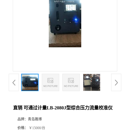
公
司
动
态
产
品
展
直销 可通过计量LB-2080J型综合压力流量校准仪
厅
品牌：
青岛路博
证
价格：
￥15000/台