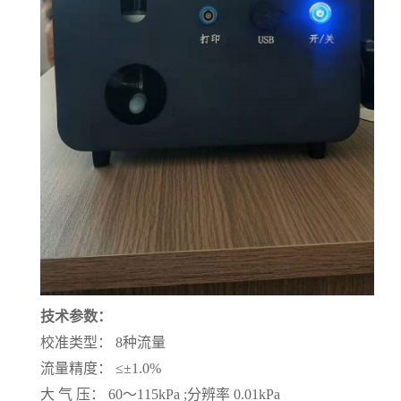
技术参数：
校准类型：
8
种流量
流量精度：
≤±1.0%
大
气
压：
60
～
115kPa ;
分辨率
0.01kPa