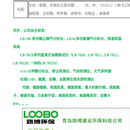
主机（皂膜、手摇压力泵内置）、 （大、中、
SVOCs
）
3
种
孔口
标配
硅胶管、主机箱、附件箱、说明书、合格证
、装箱单
另外，公司自主研发：
LB-70C
系列烟尘烟气分析仪，
LB-62
多功能烟气分析仪，恒温恒湿
系统
LB-702X
系列直读式油烟测试仪（
LB-7020
，
LB-7021
，
LB-7022
，
LB-7022D,
一体机
LB-7025A
）
4160-
II
甲醛分析仪，粉尘检测仪，气体检测仪，大气采样器
在线
COD
、氨氮、总磷、总氮等在线水质检测仪
代理：德国德图，英国凯恩，德国菲索，意大利斯尔顿，英国离
子，美国华瑞，日本新宇宙，美国英思科，美国梅思安，加拿大
BW
。。。