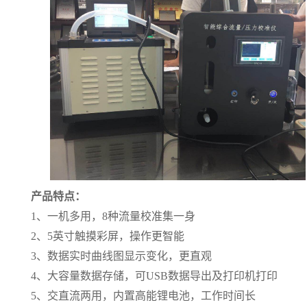
产品特点：
1
、一机多用，
8
种流量校准集一身
2
、
5
英寸触摸彩屏，操作更智能
3
、数据实时曲线图显示变化，更直观
4
、大容量数据存储，可
USB
数据导出及打印机打印
5
、交直流两用，内置高能锂电池，工作时间长