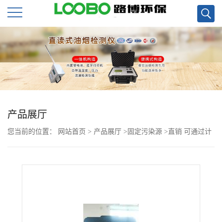
公
司
首
页
产品展厅
您当前的位置：
网站首页
>
产品展厅
>
固定污染源
>
直销 可通过计
公
量LB-2080J型综合压力流量校准仪
司
介
绍