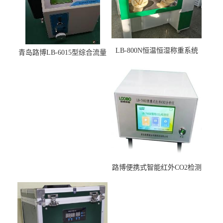
LB-800N恒温恒湿称重系统
青岛路博LB-6015型综合流量
适用于低浓度烟尘采样滤膜
压力校准仪现货
烘干后使用
路博便携式智能红外CO2检测
仪疾控公共场所LB-7402