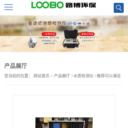
公
司
首
页
产品展厅
您当前的位置：
网站首页
>
产品展厅
>
水质检测仪
>
推荐可以满足
公
四种参数LB-CNPT(B)四合一便携式型多参数水质检测仪
司
介
绍