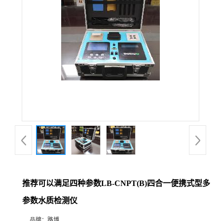
公
司
动
态
产
品
展
推荐可以满足四种参数LB-CNPT(B)四合一便携式型多
厅
参数水质检测仪
证
品牌：
路博