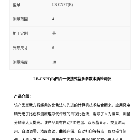
LB-CNPT(B)
型号
留
4
测量范围
言
加工定制
是
6
外形尺寸
18
测量精度
LB-CNPT(B)四合一便携式型多参数水质检测仪
产品介绍：
该产品是我方将经典的比色法与先进的计算机技术结合起来，应用微电
脑光电子比色检测原理取代传统的目视比色法，消除了人为误差，测量
分辨率大大提高。该产品具有自动PID控温、双液晶显示、交直流两
用、自动调零、浓度直读、曲线存储、自动打印等特点，仪器操作简