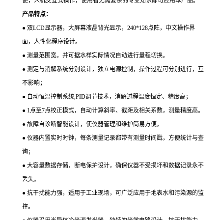
便，人机交互式操作，使用者无需复杂的专业知识即可应用本产品。
产品特点：
● 双LCD显示器，大屏幕液晶背光显示，240*128点阵，中文操作界
面，人性化程序设计。
● 测量范围宽，并可据水样实际情况自动进行量程切换。
● 测定与消解系统分别设计，独立电源控制，操作过程可分别进行，互
不影响；
● 自动恒温控制系统,PID调节技术，消解过程温度恒定、精度高；
● 1点至7点校正模式，自动计算斜率、截距及相关系数，测量精度高。
● 故障自诊断智能设计，使仪器管理和维护简易方便。
● 仪器内置实时时钟，每条测量记录都带有测量时间戳，方便统计与查
询；
● 大容量数据存储，断电保护设计，确保仪器不受损坏和数据记录永不
丢失。
● 抗干扰能力强，适用于工业现场，可广泛应用于地表水和污染源的监
控。