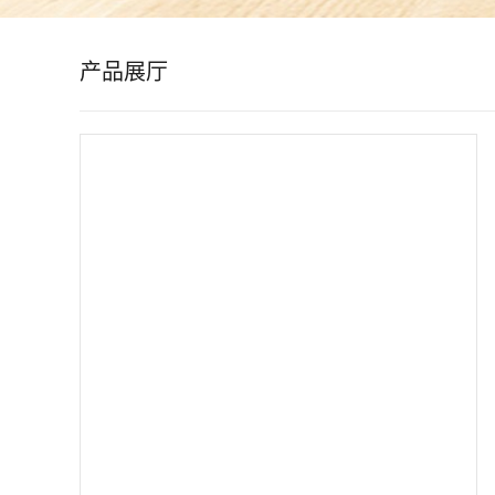
公
产品展厅
司
动
态
产
品
展
厅
证