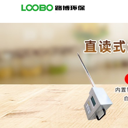
公
司
首
页
公
司
介
绍