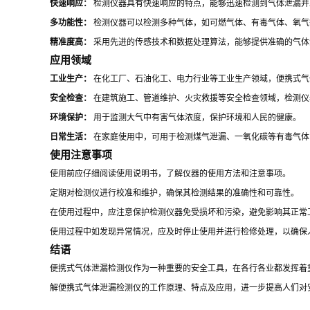
快速响应：
检测仪器具有快速响应的特点，能够迅速检测到气体泄漏并
多功能性：
检测仪器可以检测多种气体，如可燃气体、有毒气体、氧气
精准度高：
采用先进的传感技术和数据处理算法，能够提供准确的气体
应用领域
工业生产：
在化工厂、石油化工、电力行业等工业生产领域，便携式气
安全检查：
在建筑施工、管道维护、火灾救援等安全检查领域，检测仪
环境保护：
用于监测大气中有害气体浓度，保护环境和人民的健康。
日常生活：
在家庭使用中，可用于检测煤气泄漏、一氧化碳等有毒气体
使用注意事项
使用前应仔细阅读使用说明书，了解仪器的使用方法和注意事项。
定期对检测仪进行校准和维护，确保其检测结果的准确性和可靠性。
在使用过程中，应注意保护检测仪器免受损坏和污染，避免影响其正常
使用过程中如发现异常情况，应及时停止使用并进行检修处理，以确保
结语
便携式气体泄漏检测仪作为一种重要的安全工具，在各行各业都发挥着
解便携式气体泄漏检测仪的工作原理、特点及应用，进一步提高人们对