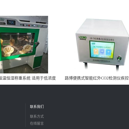
0N恒温恒湿称重系统 适用于低浓度
路博便携式智能红外CO2检测仪疾
烟尘采样滤膜烘干后使用
所LB-7402
联系我们
联系方式
在线留言