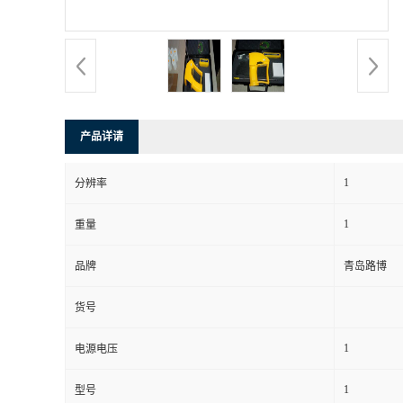
书
荣
誉
产品详请
联
1
分辨率
系
1
重量
方
品牌
青岛路博
式
货号
在
1
电源电压
1
型号
线