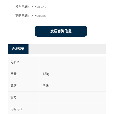
发布日期：
2020-03-23
书
更新日期：
2026-08-08
荣
发送咨询信息
誉
联
产品详请
系
分辨率
方
1.5kg
重量
式
品牌
华瑞
货号
在
电源电压
线