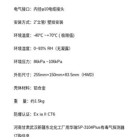
电气接口：内径φ10电缆接头
安装方式：2”立管/ 壁挂安装
环境温度：-40℃ ~+70℃ ( 极限值)
环境湿度：0~93% RH（无凝露）
环境压力：86kPa ~106kPa
外形尺寸：255mm×150mm×83.5mm（HWD）
壳体材料：铝合金
重 量：约1.5kg
防爆认证：Ex ia II CT6
河南甘肃武汉新疆东北化工厂用华瑞SP-3104Plus有毒气探测器
订购信息