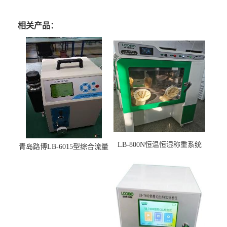
相关产品：
LB-800N恒温恒湿称重系统
青岛路博LB-6015型综合流量
适用于低浓度烟尘采样滤膜
压力校准仪现货
烘干后使用