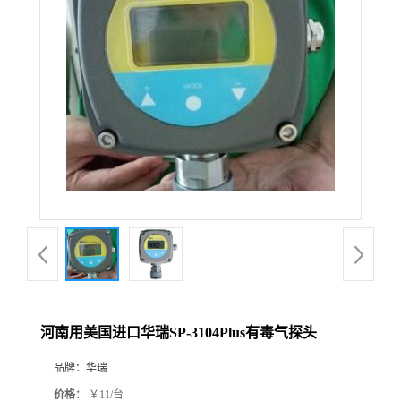
公
司
动
态
产
品
展
河南用美国进口华瑞SP-3104Plus有毒气探头
厅
品牌：
华瑞
证
价格：
￥11/台