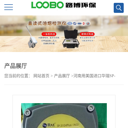
公
司
首
页
产品展厅
您当前的位置：
网站首页
>
产品展厅
>
河南用美国进口华瑞SP-
公
3104Plus有毒气探头
司
介
绍