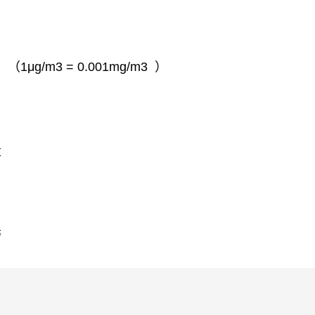
m3
（
1μg/m3 = 0.001mg/m3
）
量
警