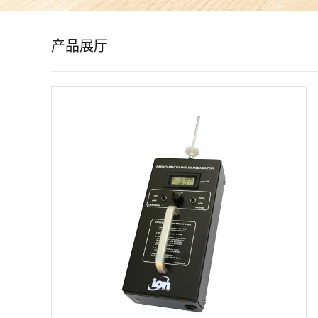
公
产品展厅
司
动
态
产
品
展
厅
证