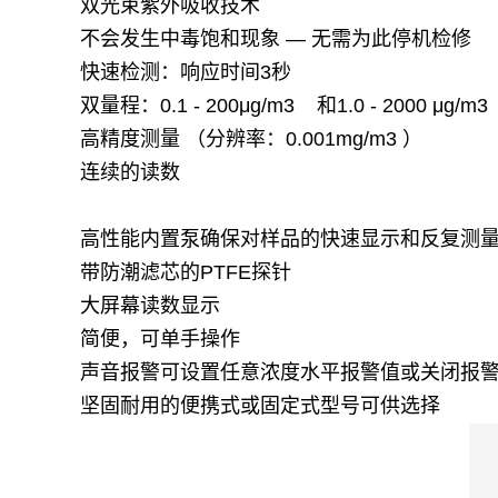
双光束紫外吸收技术
不会发生中毒饱和现象
—
无需为此停机检修
快速检测：响应时间
3
秒
双量程：
0.1 - 200μg/m3
和
1.0 - 2000 μg/
高精度测量
（分辨率：
0.001mg/m3
）
连续的读数
高性能内置泵确保对样品的快速显示和反复测
带防潮滤芯的
PTFE
探针
大屏幕读数显示
简便，可单手操作
声音报警可设置任意浓度水平报警值或关闭报
坚固耐用的便携式或固定式型号可供选择