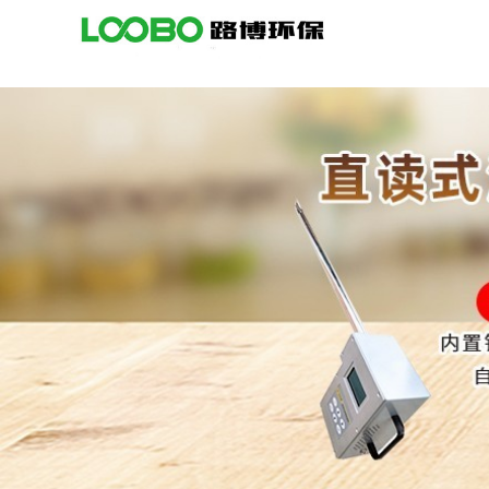
公
司
首
页
公
司
介
绍