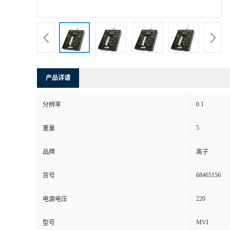
书
荣
誉
产品详请
联
0.1
分辨率
系
5
重量
方
品牌
离子
式
68465156
货号
在
220
电源电压
MVI
型号
线