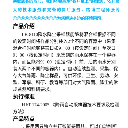
换取顾客的放心，我们将会秉承“客户至上”的理念，依托强
大的技术服务和完备的售后服务，路博工程师张芮
①⑦⑥⑥⑦⑤⑥⑥③①⑦为您解决身边的环境问题。
产品
介绍
LB-8110
降水降尘采样器能够将混合样根据不同
的设定时间将样品分别装入
2
个不同的容器中（采集
混合样时能够将某日如
9
：
00
（按设定时间）至次日
9
：
00
（按设定时间）采集到的雨水保存在一个容器
内，而且能将
9
：
00
（设定时间）前、后的雨水分别
装入两个不同的容器内）。自动连续监测、采集、保
存大气降雨、降尘样品，可供环保、卫生、劳动、安
监、军事、科研、教育等部门对大气降雨、降尘的常
规监测和科研要求。
执行标准
HJ/T 174-2005
《降雨自动采样器技术要求及检测
方法》
产品特点
1.
采用两只独立并行智能感雨器，可以自动判断