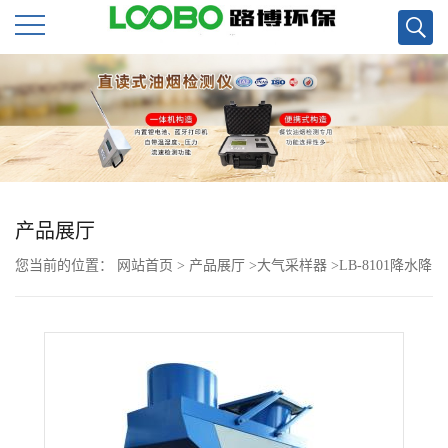
公
司
首
页
产品展厅
您当前的位置：
网站首页
>
产品展厅
>
大气采样器
>
LB-8101降水降
公
尘采样器
司
介
绍