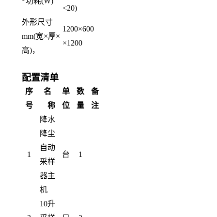
*功耗
(
W
)
<20
)
外形尺寸
1200
×
600
mm(
宽
×
厚
×
×
1200
高
)
，
配置清单
序
名
单
数
备
号
称
位
量
注
降水
降尘
自动
1
台
1
采样
器主
机
10升