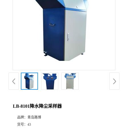
公
司
动
态
产
品
展
LB-8101降水降尘采样器
厅
品牌：
青岛路博
证
货号：
43