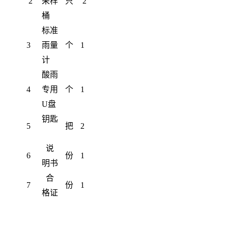
2
采样
只
2
桶
标准
3
雨量
个
1
计
酸雨
4
专用
个
1
U盘
钥匙
5
把
2
说
6
份
1
明书
合
7
份
1
格证