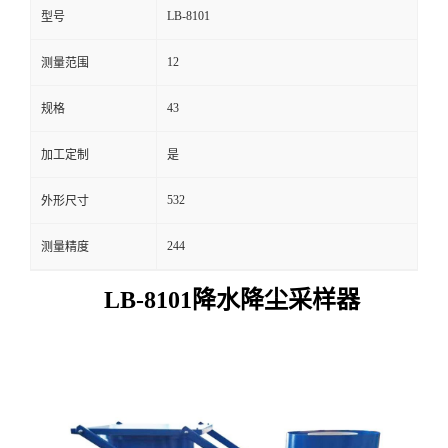
LB-8101
型号
留
12
测量范围
言
43
规格
加工定制
是
532
外形尺寸
244
测量精度
LB-
8
101
降水降尘采样器