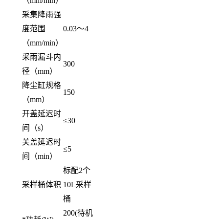
（
mm/min
）
采集降雨强
度范围
0.03
～
4
（
mm/min
）
采雨漏斗内
300
径
（
mm
）
降尘缸规格
150
（
mm
）
开盖延迟时
≤30
间
（
s
）
关盖延迟时
≤5
间
（
min
）
标配
2
个
采样
桶
体积
10
L
采样
桶
2
00(
待机