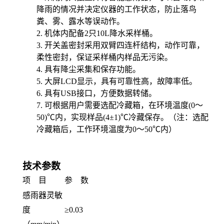
降雨的情况并决定仪器的工作状态，防止落鸟
粪、雾、露水等误动作。
2.
机体内配备
2
只
10L
降水采样桶。
3.
开关盖密封采用双臂四连杆结构，动作可靠，
柔性密封，保证采样桶内样品无污染。
4.
具有降尘采集和保存功能。
5.
大屏
LCD
显示，具有可靠性高，故障率低。
6.
具有
USB
接口，方便数据转储。
7.
可根据用户需要选配冷藏箱，在环境温度
(0
～
50)
℃内，实现样品
(4
±
1)
℃冷藏保存。（注：选配
冷藏箱后，工作环境温度为
0
～
50
℃内）
技术参数
项 目
参 数
感雨器灵敏
度
≥0.03