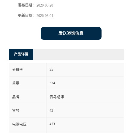
发布日期：
2020-03-28
书
更新日期：
2026-08-04
荣
发送咨询信息
誉
产品详请
联
35
系
分辨率
524
重量
方
品牌
青岛路博
式
43
货号
在
453
电源电压
线