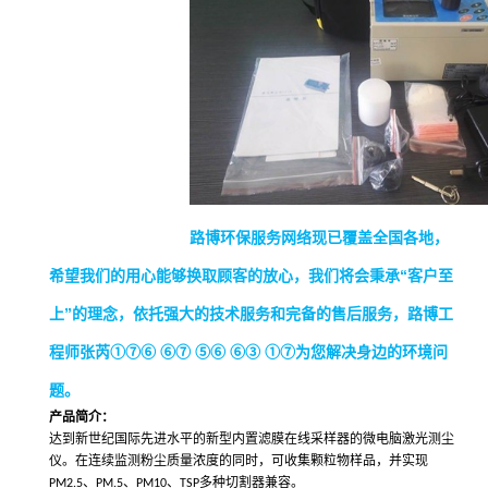
路博环保服务网络现已覆盖全国各地，
希望我们的用心能够换取顾客的放心，我们
将会秉承“客户至
上”的理念，依托强大的技术服务和完备的售后服务，路博工
程师张芮①⑦⑥ ⑥⑦ ⑤⑥ ⑥③ ①⑦为您解决身边的环境问
题。
产品简介：
达到新世纪国际先进水平的新型内置滤膜在线采样器的微电脑激光测尘
仪。在连续监测粉尘质量浓度的同时，可收集颗粒物样品，并实现
、
、
、
多种切割器兼容。
PM2.5
PM.5
PM10
TSP