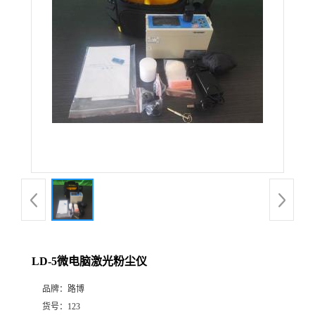
公
司
动
态
产
品
展
LD-5微电脑激光粉尘仪
厅
品牌：
路博
证
货号：
123