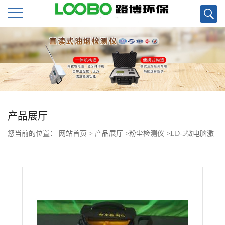
公
司
首
页
产品展厅
您当前的位置：
网站首页
>
产品展厅
>
粉尘检测仪
>
LD-5微电脑激
公
光粉尘仪
司
介
绍