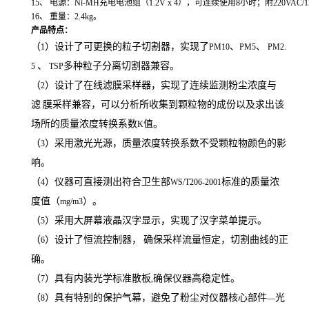
15
、
电源：
Ni-MH
充电电池组（
1.2V x 4
），可连续使用
8
小时；附
220VAC/
16
、
重量：
2.4kg
。
产品特点：
（
）设计了可更换的粒子切割器，实现了
、
、
1
PM10
PM5
PM2.
、
多种粒子分离切割器兼容。
5
TSP
（
）设计了在线滤膜采样器，实现了连续监测粉尘浓度与
2
滤
膜采样兼容，可以分析所收集到颗粒物的成份以及求出该
场所的质量浓度转换系数
值。
K
（
）采用激光光源，质量浓度转换系数不受颗粒物颜色的影
3
响。
（
）仪器可直接测出符合卫生部
标准的质量浓
4
WS/T206-2001
度值（
）。
mg/m3
（
）采用大屏幕液晶汉字显示，实现了汉字菜单提示。
5
（
）设计了恒流控制器，
确保采样流量恒定，切割曲线的正
6
确。
（
）具有内装光学标准散板
确保仪器高稳定性。
7
,
（
）具有特别的保护气幕，避免了粉尘对仪器核心部件
光
8
—