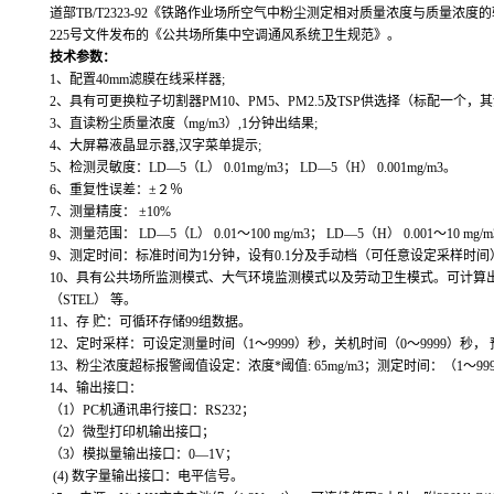
道部
TB/T2323-92
《铁路作业场所空气中粉尘测定相对质量浓度与质量浓度的
225
号文件发布的《公共场所集中空调通风系统卫生规范》。
技术参数：
1
、配置
40mm
滤膜在线采样器
;
2
、具有可更换粒子切割器
PM10
、
PM5
、
PM2.5
及
TSP
供选择（标配一个，其
3
、直读粉尘质量浓度（
mg/m3
）
,1
分钟出结果
;
4
、大屏幕液晶显示器
,
汉字菜单提示
;
5
、检测灵敏度：
LD—5
（
L
）
0.01mg/m3
；
LD—5
（
H
）
0.001mg/m3
。
6
、重复性误差：
±
２％
7
、测量精度：
±10%
8
、测量范围：
LD—5
（
L
）
0.01
～
100 mg/m3
；
LD—5
（
H
）
0.001
～
10 mg/m
9
、测定时间：标准时间为
1
分钟，设有
0.1
分及手动档（可任意设定采样时间
10
、具有公共场所监测模式、大气环境监测模式以及劳动卫生模式。可计算
（
STEL
）
等。
11
、存
贮：可循环存储
99
组数据。
12
、定时采样：可设定测量时间（
1
～
9999
）秒，关机时间（
0
～
9999
）秒，
13
、粉尘浓度超标报警阈值设定：浓度*阈值
: 65mg/m3
；测定时间：（
1
～
99
14
、输出接口：
（
1
）
PC
机通讯串行接口：
RS232
；
（
2
）微型打印机输出接口；
（
3
）模拟量输出接口：
0—1V
；
(4)
数字量输出接口：电平信号。