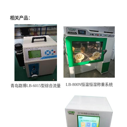
相关产品：
LB-800N恒温恒湿称重系统
青岛路博LB-6015型综合流量
适用于低浓度烟尘采样滤膜
压力校准仪现货
烘干后使用