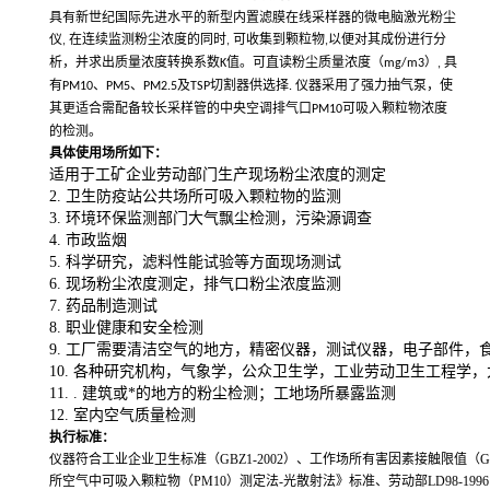
具有新世纪国际先进水平的新型内置滤膜在线采样器的微电脑激光粉尘
仪
在连续监测粉尘浓度的同时
可收集到颗粒物
以便对其成份进行分
,
,
,
析，并求出质量浓度转换系数
值。可直读粉尘质量浓度（
）
具
K
mg/m3
,
有
、
、
及
切割器供选择
仪器采用了强力抽气泵，使
PM10
PM5
PM2.5
TSP
.
其更适合需配备较长采样管的中央空调排气口
可吸入颗粒物浓度
PM10
的检测。
具体使用场所如下：
适用于工矿企业劳动部门生产现场粉尘浓度的测定
2.
卫生防疫站公共场所可吸入颗粒物的监测
3.
环境环保监测部门大气飘尘检测，污染源调查
4.
市政监烟
5.
科学研究，滤料性能试验等方面现场测试
6.
现场粉尘浓度测定，排气口粉尘浓度监测
7.
药品制造测试
8.
职业健康和安全检测
9.
工厂需要清洁空气的地方，精密仪器，测试仪器，电子部件，
10.
各种研究机构，气象学，公众卫生学，工业劳动卫生工程学，
11. .
建筑或*的地方的粉尘检测；工地场所暴露监测
12.
室内空气质量检测
执行标准：
仪器符合工业企业卫生标准（
GBZ1-2002
）、工作场所有害因素接触限值（
G
所空气中可吸入颗粒物（
PM10
）测定法
-
光散射法》标准、劳动部
LD98-1996