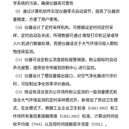
学系统的污染，确保仪器高可靠性
（
）通过计算机软件实现仪器零点自动调节，提高了仪器测
9
量精度，方便了用户使用。
（
）仪器设计了定时采样机构，可根据设定时间定时采
10
样，定时启动及关闭，所得数据可通过
微型打印机记录或导
入
机进行数据处理，而使仪器适合于大气环境可吸入颗粒
PC
物连续监测。
（
）仪器可设定粉尘浓度超标报警阈值，粉尘超标时自动
11
声光报警，或将信号传输到控制中心
进行监控。
（
）仪器设计了模拟量输出接口，对空气净化器进行评价
12
时，可绘制出净化效率评价曲线。
（
）除设有适合室内公共场所粉尘监测的一般测量模式和
13
适合大气环境监测的定时采样模式外，新增加了劳动卫生模
式，在此模式下，根据工业企业卫生标准（
）和工
GBZ1-2002
作场所有害因素接触限值（
）标准，计算出时间加
GBZ2-2002
权平均值（
）以及短时间接触容许浓度（
）。
TWA
STEL