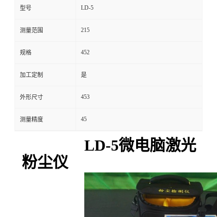
LD-5
型号
留
215
测量范围
言
452
规格
加工定制
是
453
外形尺寸
45
测量精度
LD-5
微电脑激光
粉尘仪