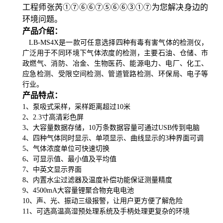
工程师张芮①⑦⑥⑥⑦⑤⑥⑥③①⑦为您解决身边的
环境问题。
产品介绍：
LB-MS4X是一款可任意选择四种有毒有害气体的检测仪，
广泛用于不同环境下气体浓度的检测，主要石油、仓储、市
政燃气、消防、冶金、生物医药、能源电力、电厂、化工、
应急检测、受限空间检测、管道管路检测、环保局、电子等
行业
。
产品特点：
1、
泵吸式采样，采样距离超过
10米
2、2.3寸高清彩色屏
3、
大容量数据存储，
10万条数据容量可通过USB传到电脑
4、四种气体同时显示、单项显示、曲线显示的3种界面可调
5、
气体浓度单位可快速切换
6、
可显示值、最小值及平均值
7、
中英文显示界面
8、内置水尘过滤器及温度补偿功能保证测量精度
9、4500mA
大容量锂聚合物充电电池
10、
声、光、振动三级报警，让用户更方便了解危险
11、
可选高温高湿预处理系统及手柄处理更复杂的环境