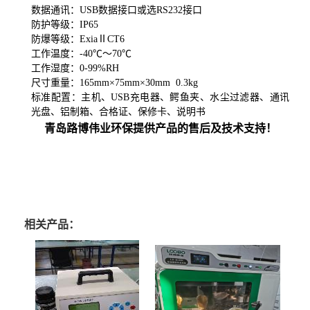
数据通讯：USB数据接口或选RS232接口
防护等级：
IP65
防爆等级：ExiaⅡCT
6
工作温度：
-40℃～70℃
工作湿度：
0-9
9
%RH
尺寸重量：
165
mm×
75
mm×
30
mm
0.3kg
标准配置：主机、USB充电器、鳄鱼夹、水尘过滤器、通讯
光盘、铝制箱、合格证、保修卡、说明书
青岛路博伟业环保提供产品的售后及技术支持！
相关产品：