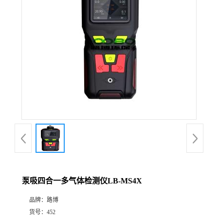
公
司
动
态
产
品
展
泵吸四合一多气体检测仪LB-MS4X
厅
品牌：
路博
证
货号：
452