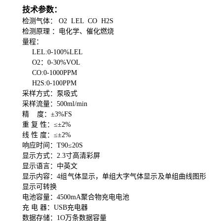
技术参数：
检测气体：
O2 LEL CO H2S
检测原理
：
电化学
、
催化燃烧
量程：
LEL:0-100%LEL
O2：0-30%VOL
CO:0-1000PPM
H2S:0-100PPM
采样方式：泵吸式
采样流量：500ml/min
精 度：±3%FS
重 复 性：≤±2%
线 性 度：≤±2%
响应时间
：
T90
≤
20S
显示方式：2.3寸高清彩屏
显示语言：中英文
显示内容：4组气体显示，单组大字气体显示及单组曲线图形
显示可转换
电池容量：4500mA聚合物充电电池
充 电 器：USB充电器
数据存储：1O万条数据容量