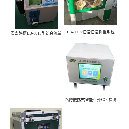
LB-800N恒温恒湿称重系统
青岛路博LB-6015型综合流量
适用于低浓度烟尘采样滤膜
压力校准仪现货
烘干后使用
路博便携式智能红外CO2检测
仪疾控公共场所LB-7402