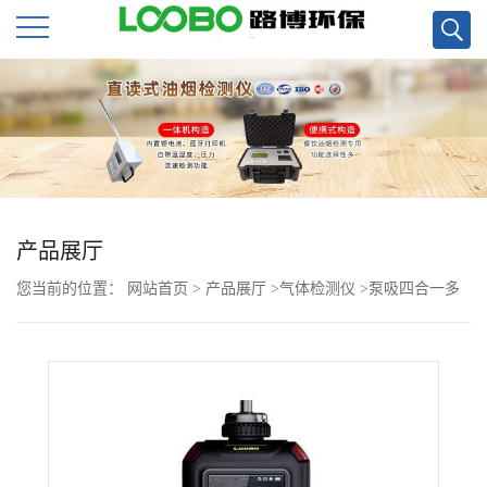
公
司
首
页
产品展厅
您当前的位置：
网站首页
>
产品展厅
>
气体检测仪
>
泵吸四合一多
公
气体检测仪LB-MS4X
司
介
绍