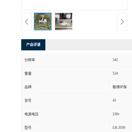
书
荣
誉
产品详请
联
542
分辨率
系
524
重量
方
品牌
路博环保
式
45
货号
在
220v
电源电压
LB-2030
型号
线