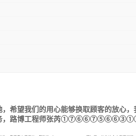
地，希望我们的用心能够换取顾客的放心，我
务，路博工程师张芮①⑦⑥⑥⑦⑤⑥⑥③①