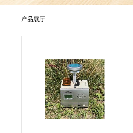
公
产品展厅
司
动
态
产
品
展
厅
证