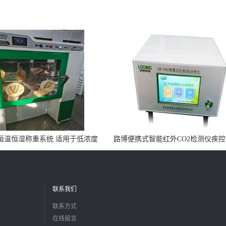
0N恒温恒湿称重系统 适用于低浓度
路博便携式智能红外CO2检测仪疾
烟尘采样滤膜烘干后使用
所LB-7402
联系我们
联系方式
在线留言