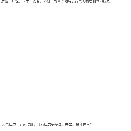
器。适应于环保、卫生、安监、科研、教育等领域进行气态物质和气溶胶及
、大气压力、计前温度、计前压力等参数，并显示采样体积；