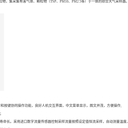
物，集采集有害气体、颗粒物（TSP、PM10、PM2.5等）于一体的综合大气采样
摸屏和按键协同操作功能，良好人机交互界面，中文菜单显示，图文并茂，方便操作;
；
用寿命长。采用进口数字流量传感器控制采样流量按照设定值恒流采样，自动测量温度