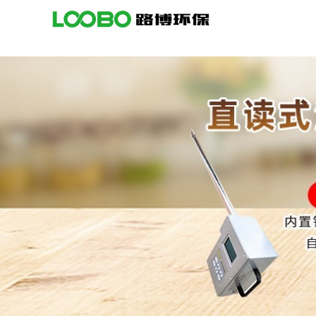
公
司
首
页
公
司
介
绍