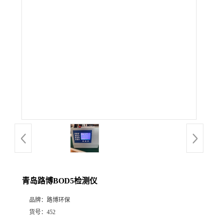
公
司
动
态
产
品
展
青岛路博BOD5检测仪
厅
品牌：
路博环保
证
货号：
452