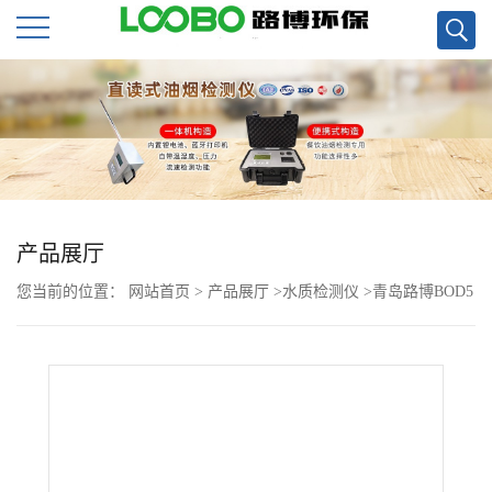
公
司
首
页
产品展厅
您当前的位置：
网站首页
>
产品展厅
>
水质检测仪
>
青岛路博BOD5
公
检测仪
司
介
绍