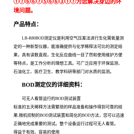
①⑦⑥⑥⑦⑤⑥⑥③①⑦为您解决身边的环
境问题。
产品特点：
LB-R
8
0BOD
测定仪是利用空气压差法进行生化需氧量测
定的一种新型仪器，能准确提供与化学稀释法可比的测定结
果，具有读数直观，生化反应曲线一目了然和使用维护方便
等特点，是工作分析的理想工具。可广泛应用于环保监测、
石油化工、医疗卫生、教学科研等部门对水质的监测。
BOD
测定仪的详细资料：
可无人看管运行的
BOD
测试装置
标准的五天稀释方法需繁琐的样品准备和操作得到可靠的结
果
,
微机控制的
BOD
测试装置和简化的
BOD
方法，您可以迅速
正确地完成重要的测试。整个设备运行过程可无人看管。
得益于有效、容易的使用