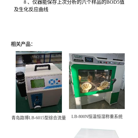
8
、仪器能保存上次分析的六个样品的
BOD5
值
及生化反应曲线
相关产品：
LB-800N恒温恒湿称重系统
青岛路博LB-6015型综合流量
适用于低浓度烟尘采样滤膜
压力校准仪现货
烘干后使用