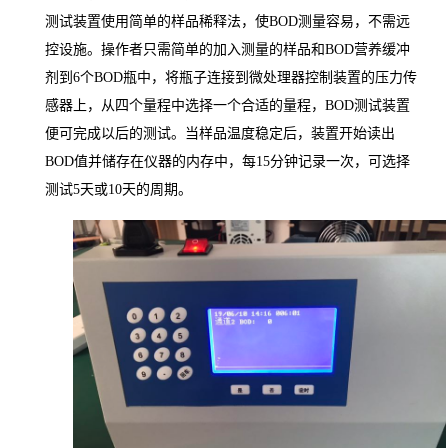
测试装置使用简单的样品稀释法，使
BOD
测量容易，不需远
控设施。操作者只需简单的加入测量的样品和
BOD
营养缓冲
剂到
6
个
BOD
瓶中，将瓶子连接到微处理器控制装置的压力传
感器上，从四个量程中选择一个合适的量程，
BOD
测试装置
便可完成以后的测试。当样品温度稳定后，装置开始读出
BOD
值并储存在仪器的内存中，每
15
分钟记录一次，可选择
测试
5
天或
10
天的周期。