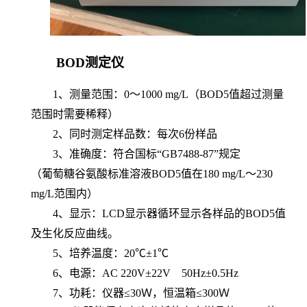
BOD
测定仪
1
、测量范围：
0
～
1000 mg/L
（
BOD5
值超过测量
范围时需要稀释）
2
、同时测定样品数：每次
6份样品
3
、准确度：符合国标
“
GB7488-87
”规定
（葡萄糖谷氨酸标准溶液
BOD5
值在
180 mg/L
～
230
mg/L
范围内）
4
、显示：
LCD
显示器循环显示各样品的
BOD5
值
及生化反应曲线。
5
、培养温度：
20
℃±
1
℃
6
、电源：
AC 220V
±
22V 50Hz
±
0.5Hz
7
、功耗：仪器
≤
30
Ｗ，恒温箱
≤
300
Ｗ