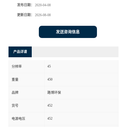
发布日期：
2020-04-08
书
更新日期：
2026-08-08
荣
发送咨询信息
誉
产品详请
联
45
系
分辨率
450
重量
方
品牌
路博环保
式
452
货号
在
452
电源电压
线