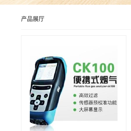
公
产品展厅
司
动
态
产
品
展
厅
证