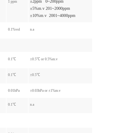
±2ppm 0~200ppm
1 ppm
±5%m.v 201~2000ppm
±10%m.v 2001~4000ppm
0.1%vol
n.a
0.1℃
±0.5℃ or 0.5%m.v
0.1℃
±0.5℃
0.01hPa
±0.03hPa or ±1%m.v
0.1℃
n.a