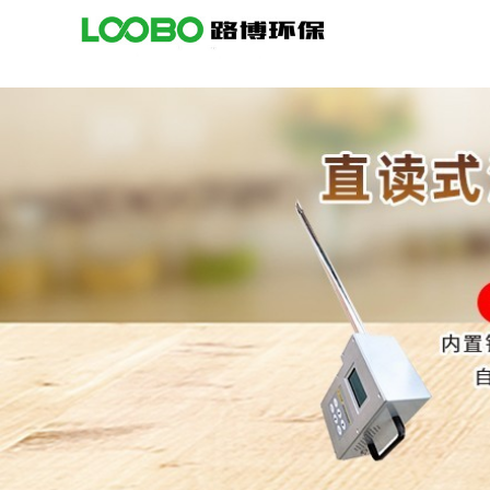
公
司
首
页
公
司
介
绍