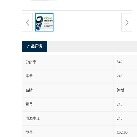
书
荣
誉
产品详请
联
542
分辨率
系
245
重量
方
品牌
路博
式
245
货号
在
245
电源电压
CK100
型号
线