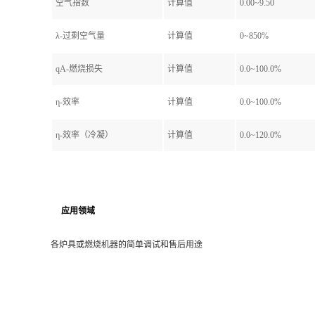
空气指数
计算值
0.00~9.50
λ-过剩空气量
计算值
0~850%
qA-燃烧损失
计算值
0.0~100.0%
η-效率
计算值
0.0~100.0%
η-效率（冷凝）
计算值
0.0~120.0%
应用领域
各炉具或燃烧机器的简单调试和售后用途