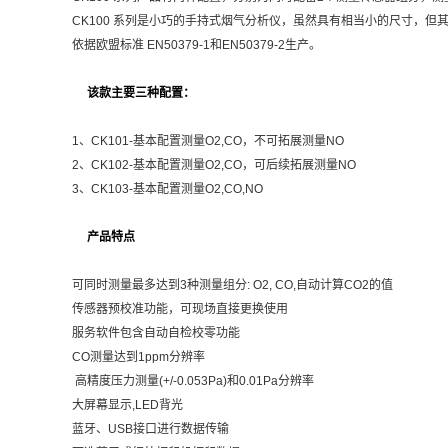
CK100 系列是小巧的手持式烟气分析仪，虽然具有相当小的尺寸，
依据欧盟标准 EN50379-1和EN50379-2生产。
该款主要三种配置：
1、CK101-基本配置测量O2,CO，不可拓展测量NO
2、CK102-基本配置测量O2,CO，可后续拓展测量NO
3、CK103-基本配置测量O2,CO,NO
产品特点
可同时测量最多达到3种测量组分: O2, CO,自动计算CO2的值
传感器预校准功能，可现场直接更换使用
服务软件包含自动自检校零功能
CO测量达到1ppm分辨率
高精度压力测量(+/-0.053Pa)和0.01Pa分辨率
大屏幕显示,LED背光
蓝牙、USB接口进行数据传输