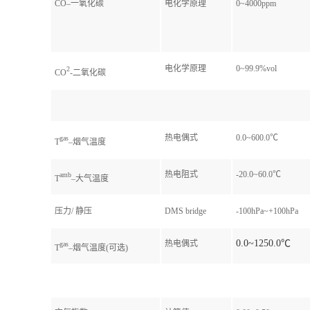
CO–一氧化碳
电化学原理
0~4000ppm
电化学原理
0~99.9%vol
2
CO
-二氧化碳
热电偶式
0.0~600.0℃
gas
T
–烟气温度
热电阻式
-20.0~60.0℃
amb
T
–大气温度
压力/ 静压
DMS bridge
-100hPa~+100hPa
0.0~1250.0℃
热电偶式
gas
T
–烟气温度(可选)