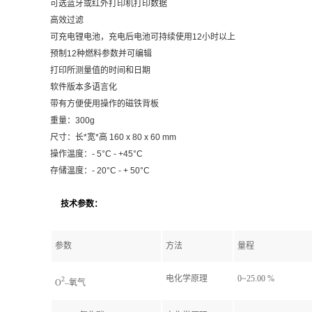
可选蓝牙或红外打印机打印数据
高效过滤
可充电锂电池，充电后电池可持续使用12小时以上
预制12种燃料参数并可编辑
打印所测量值的时间和日期
软件版本多语言化
带有方便使用操作的磁铁背板
重量：300g
尺寸：长*宽*高 160 x 80 x 60 mm
操作温度：- 5°C - +45°C
存储温度：- 20°C - + 50°C
技术参数：
参数
方法
量程
电化学原理
0~25.00 %
2
O
–氧气