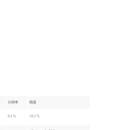
分辨率
精度
0.1 %
±0.2 %