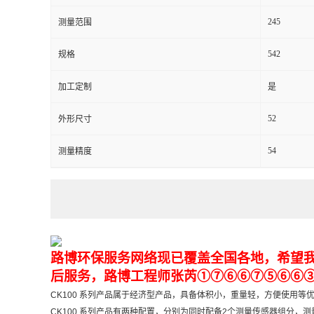
245
测量范围
留
542
规格
言
加工定制
是
52
外形尺寸
54
测量精度
路博环保服务网络现已覆盖全国各地，希望我
后服务，路博工程师张芮①⑦⑥⑥⑦⑤⑥⑥
CK100 系列产品属于经济型产品，具备体积小，重量轻，方便使用等
CK100 系列产品有两种配置，分别为同时配备2个测量传感器组分，测