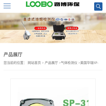
公
司
首
页
产品展厅
您当前的位置：
网站首页
>
产品展厅
>
气体检测仪
>
美国华瑞SP-
公
3104plus有毒气体探测器
司
介
绍