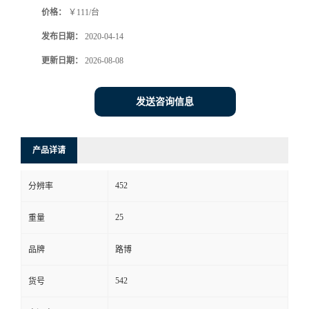
价格：
￥111/台
书
发布日期：
2020-04-14
荣
更新日期：
2026-08-08
誉
发送咨询信息
联
产品详请
系
452
分辨率
方
25
重量
式
品牌
路博
在
542
货号
线