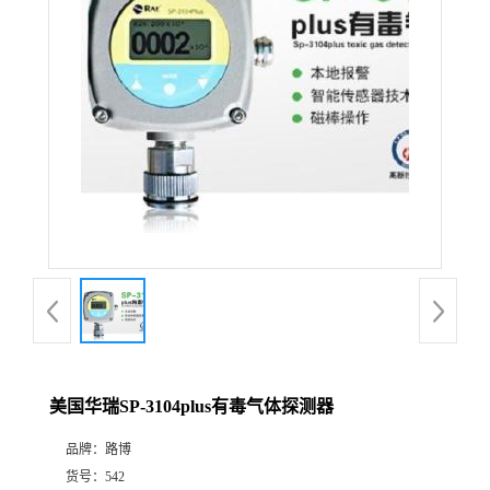
公
司
动
态
产
品
展
美国华瑞SP-3104plus有毒气体探测器
厅
品牌：
路博
证
货号：
542