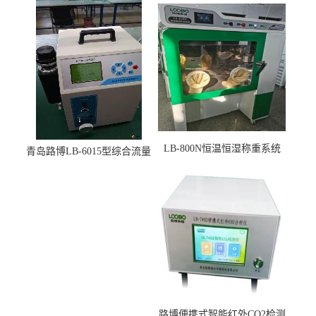
LB-800N恒温恒湿称重系统
青岛路博LB-6015型综合流量
适用于低浓度烟尘采样滤膜
压力校准仪现货
烘干后使用
路博便携式智能红外CO2检测