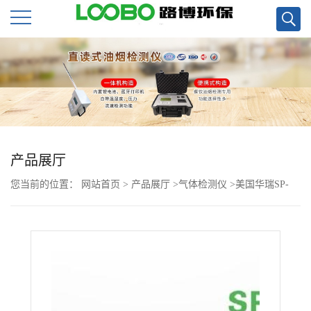
公
司
首
页
产品展厅
您当前的位置：
网站首页
>
产品展厅
>
气体检测仪
>
美国华瑞SP-
公
1204A CO检测报警控制器
司
介
绍