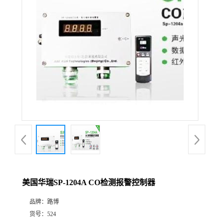
公
司
动
态
产
品
展
美国华瑞SP-1204A CO检测报警控制器
厅
品牌：
路博
证
货号：
524