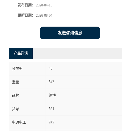
发布日期：
2020-04-15
书
更新日期：
2026-08-04
荣
发送咨询信息
誉
产品详请
联
45
系
分辨率
542
重量
方
品牌
路博
式
524
货号
在
245
电源电压
线