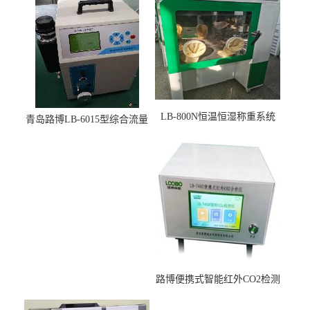
LB-800N恒温恒湿称重系统
青岛路博LB-6015型综合流量
适用于低浓度烟尘采样滤膜
压力校准仪现货
烘干后使用
路博便携式智能红外CO2检测
仪疾控公共场所LB-7402