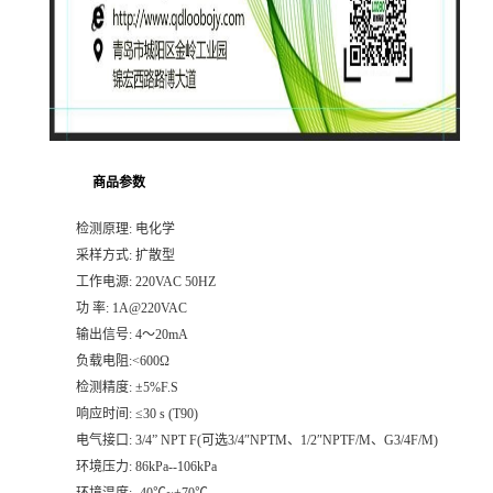
商品参数
检测原理: 电化学
采样方式: 扩散型
工作电源: 220VAC 50HZ
功 率: 1A@220VAC
输出信号: 4～20mA
负载电阻:<600Ω
检测精度: ±5%F.S
响应时间: ≤30 s (T90)
电气接口: 3/4” NPT F(可选3/4″NPTM、1/2″NPTF/M、G3/4F/M)
环境压力: 86kPa--106kPa
环境温度: -40℃~+70℃