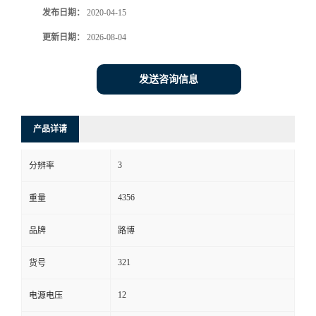
发布日期：
2020-04-15
书
更新日期：
2026-08-04
荣
发送咨询信息
誉
产品详请
联
3
系
分辨率
4356
重量
方
品牌
路博
式
321
货号
在
12
电源电压
线