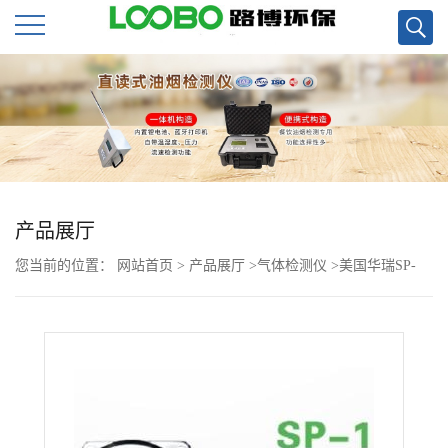
公
司
首
页
产品展厅
您当前的位置：
网站首页
>
产品展厅
>
气体检测仪
>
美国华瑞SP-
公
1104Plus有毒气体探测器
司
介
绍