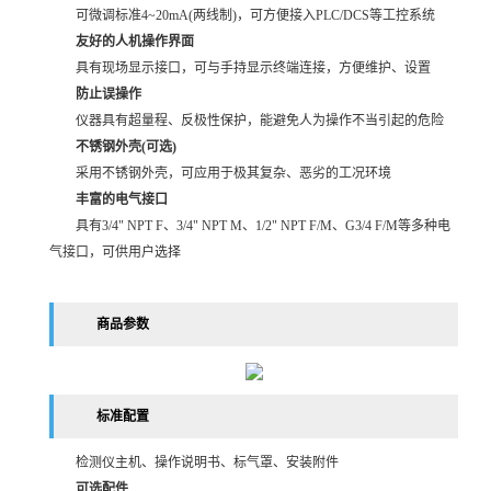
可微调标准4~20mA(两线制)，可方便接入PLC/DCS等工控系统
友好的人机操作界面
具有现场显示接口，可与手持显示终端连接，方便维护、设置
防止误操作
仪器具有超量程、反极性保护，能避免人为操作不当引起的危险
不锈钢外壳(可选)
采用不锈钢外壳，可应用于极其复杂、恶劣的工况环境
丰富的电气接口
具有3/4" NPT F、3/4" NPT M、1/2" NPT F/M、G3/4 F/M等多种电
气接口，可供用户选择
商品参数
标准配置
检测仪主机、操作说明书、标气罩、安装附件
可选配件