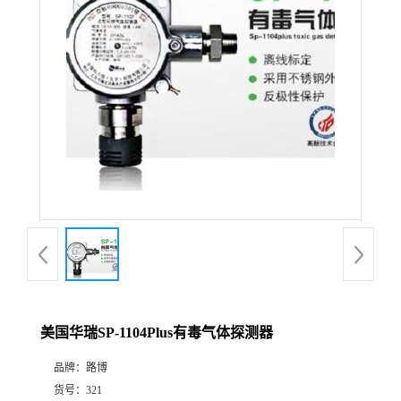
公
司
动
态
产
品
展
美国华瑞SP-1104Plus有毒气体探测器
厅
品牌：
路博
证
货号：
321