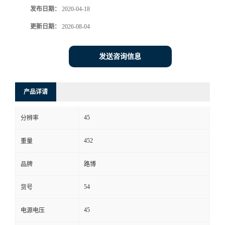
发布日期：
2020-04-18
书
更新日期：
2026-08-04
荣
发送咨询信息
誉
产品详请
联
45
系
分辨率
452
重量
方
品牌
路博
式
54
货号
在
45
电源电压
线