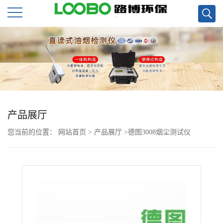
公
司
首
页
产品展厅
您当前的位置：
网站首页
>
产品展厅
>
德图3008烟尘测试仪
公
司
介
绍