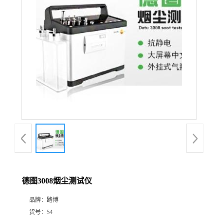
公
司
动
态
产
品
展
德图3008烟尘测试仪
厅
品牌：
路博
证
货号：
54