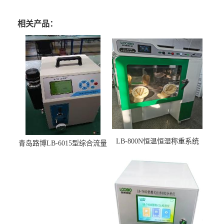
相关产品：
LB-800N恒温恒湿称重系统
青岛路博LB-6015型综合流量
适用于低浓度烟尘采样滤膜
压力校准仪现货
烘干后使用