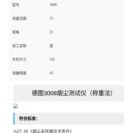
3008
型号
留
25
测量范围
言
25
规格
加工定制
是
542
外形尺寸
45
测量精度
德图3008烟尘测试仪（称重法）
符合标准：
HJ/T 48《烟尘采样器技术条件》